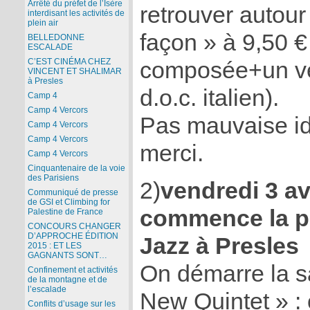
Arrêté du préfet de l’Isère
retrouver autour
interdisant les activités de
plein air
façon » à 9,50 
BELLEDONNE
ESCALADE
C’EST CINÉMA CHEZ
composée+un ve
VINCENT ET SHALIMAR
à Presles
d.o.c. italien).
Camp 4
Camp 4 Vercors
Pas mauvaise id
Camp 4 Vercors
Camp 4 Vercors
merci.
Camp 4 Vercors
Cinquantenaire de la voie
des Parisiens
2)
vendredi 3 av
Communiqué de presse
de GSI et Climbing for
commence la pr
Palestine de France
CONCOURS CHANGER
D’APPROCHE ÉDITION
Jazz à Presles
2015 : ET LES
GAGNANTS SONT…
On démarre la s
Confinement et activités
de la montagne et de
l’escalade
New Quintet » :
Conflits d’usage sur les