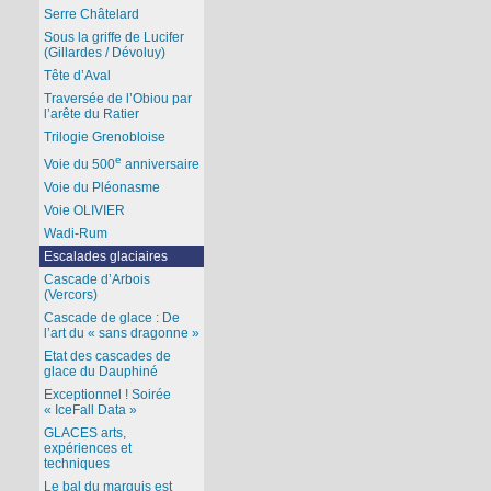
Serre Châtelard
Sous la griffe de Lucifer
(Gillardes / Dévoluy)
Tête d’Aval
Traversée de l’Obiou par
l’arête du Ratier
Trilogie Grenobloise
e
Voie du 500
anniversaire
Voie du Pléonasme
Voie OLIVIER
Wadi-Rum
Escalades glaciaires
Cascade d’Arbois
(Vercors)
Cascade de glace : De
l’art du « sans dragonne »
Etat des cascades de
glace du Dauphiné
Exceptionnel ! Soirée
« IceFall Data »
GLACES arts,
expériences et
techniques
Le bal du marquis est