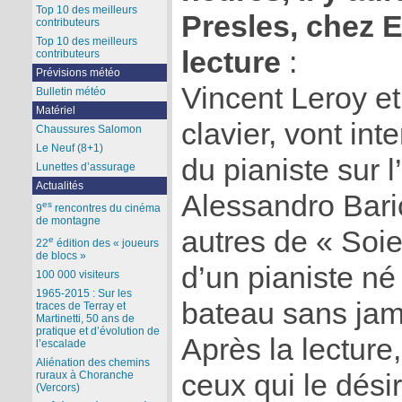
Top 10 des meilleurs
Presles, chez E
contributeurs
Top 10 des meilleurs
lecture
:
contributeurs
Prévisions météo
Vincent Leroy et
Bulletin météo
Matériel
clavier, vont int
Chaussures Salomon
Le Neuf (8+1)
du pianiste sur 
Lunettes d’assurage
Actualités
Alessandro Bari
es
9
rencontres du cinéma
de montagne
autres de « Soie »
e
22
édition des « joueurs
de blocs »
d’un pianiste né
100 000 visiteurs
1965-2015 : Sur les
bateau sans jama
traces de Terray et
Martinetti, 50 ans de
pratique et d’évolution de
Après la lecture
l’escalade
Aliénation des chemins
ceux qui le dési
ruraux à Choranche
(Vercors)