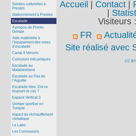
Accueil
|
Contact
|
Soirées culturelles à
Presles
|
Statis
Stationnement à Presles
Visiteurs 
Escalade
A propos de Promo
Grimpe
FR
Actualit
Aide matérielle à
l’équipement des voies
Site réalisé avec 
d’escalade
Camp 4 Vercors
Coinceurs mécaniques
CC BY
Escalade au
Matabeleland
Escalade au Pas de
l’Aiguille
Escalade libre. Est-ce
toujours le cas ?
Espace Vertical 3
Grimpe sportive en
Turquie
Impact du réchauffement
climatique
Le Labo
Les Connexions