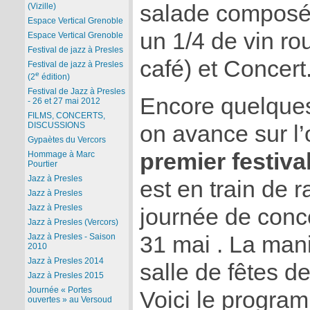
salade composée
(Vizille)
Espace Vertical Grenoble
un 1/4 de vin rou
Espace Vertical Grenoble
Festival de jazz à Presles
café) et Concert
Festival de jazz à Presles
e
(2
édition)
Festival de Jazz à Presles
Encore quelques 
- 26 et 27 mai 2012
FILMS, CONCERTS,
DISCUSSIONS
on avance sur l’
Gypaètes du Vercors
premier festiva
Hommage à Marc
Pourtier
Jazz à Presles
est en train de 
Jazz à Presles
Jazz à Presles
journée de conc
Jazz à Presles (Vercors)
31 mai . La mani
Jazz à Presles - Saison
2010
Jazz à Presles 2014
salle de fêtes de
Jazz à Presles 2015
Journée « Portes
Voici le progra
ouvertes » au Versoud