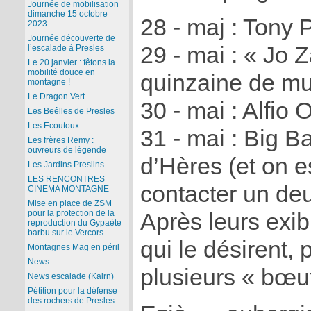
Journée de mobilisation
dimanche 15 octobre
28 - maj : Tony
2023
Journée découverte de
29 - mai : « Jo 
l’escalade à Presles
Le 20 janvier : fêtons la
mobilité douce en
quinzaine de mu
montagne !
Le Dragon Vert
30 - mai : Alfio O
Les Beêlles de Presles
Les Ecoutoux
31 - mai : Big B
Les frères Remy :
ouvreurs de légende
d’Hères (et on e
Les Jardins Preslins
LES RENCONTRES
contacter un de
CINEMA MONTAGNE
Mise en place de ZSM
pour la protection de la
Après leurs exib
reproduction du Gypaète
barbu sur le Vercors
qui le désirent,
Montagnes Mag en péril
News
plusieurs « bœu
News escalade (Kairn)
Pétition pour la défense
des rochers de Presles