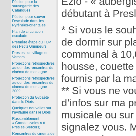
Eziò - « aubergi
Pétition pour la
sauvegarde des
débutant à Pres
Calanques
Pétition pour sauver
l’escalade dans les
Pyrénées-orientales
* Si vous le souh
Plan de circulation
escalade
de dormir sur pl
Première étape du TOP
des Petits Grimpeurs
communal à 10,
Presles : un village en
Vercors
housse, couette e
Projections rétrospectives
autour des rencontres du
cinéma de montagne
fournis par la m
Projections rétrospectives
autour des rencontres du
cinéma de montagne
** Si vous ne vo
2009
Protection du Gypaète
d’infos sur ma 
dans le Diois
Quelques nouvelles sur
musicale ou sur
l’avifaune dans le Diois
Rassemblement
« Grandes voies » à
signalez vous. M
Presles (Vercors)
Rencontres du cinéma de