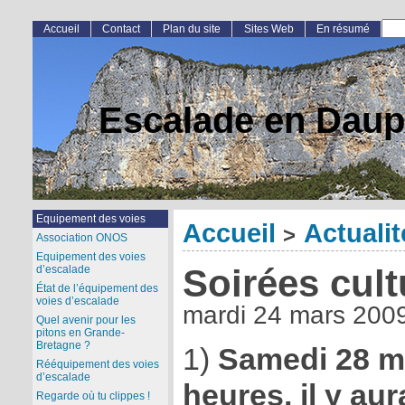
Accueil
Contact
Plan du site
Sites Web
En résumé
Escalade en Daup
Equipement des voies
Accueil
Actualit
>
Association ONOS
Equipement des voies
Soirées cult
d’escalade
État de l’équipement des
voies d’escalade
mardi 24 mars 200
Quel avenir pour les
pitons en Grande-
Bretagne ?
1)
Samedi 28 ma
Rééquipement des voies
d’escalade
heures, il y aur
Regarde où tu clippes !