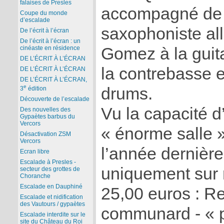
falaises de Presles
accompagné de
Coupe du monde
d’escalade
saxophoniste a
De l’écrit à l’écran
De l’écrit à l’écran : un
Gomez à la guit
cinéaste en résidence
DE L’ÉCRIT À L’ÉCRAN
la contrebasse e
DE L’ÉCRIT À L’ÉCRAN
DE L’ÉCRIT À L’ÉCRAN,
e
drums.
3
édition
Découverte de l’escalade
Vu la capacité 
Des nouvelles des
Gypaètes barbus du
Vercors
« énorme salle 
Désactivation ZSM
Vercors
l’année dernière
Ecran libre
Escalade à Presles -
uniquement sur r
secteur des grottes de
Choranche
Escalade en Dauphiné
25,00 euros : R
Escalade et nidification
des Vautours / gypaètes
communard - « p
Escalade interdite sur le
site du Château du Roi