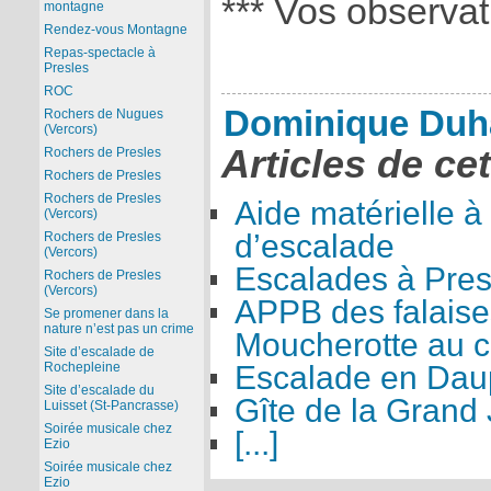
*** Vos observat
montagne
Rendez-vous Montagne
Repas-spectacle à
Presles
ROC
Dominique Duh
Rochers de Nugues
(Vercors)
Articles de ce
Rochers de Presles
Rochers de Presles
Rochers de Presles
Aide matérielle à
(Vercors)
d’escalade
Rochers de Presles
(Vercors)
Escalades à Pres
Rochers de Presles
(Vercors)
APPB des falaise
Se promener dans la
nature n’est pas un crime
Moucherotte au co
Site d’escalade de
Escalade en Dau
Rochepleine
Site d’escalade du
Gîte de la Grand 
Luisset (St-Pancrasse)
Soirée musicale chez
[...]
Ezio
Soirée musicale chez
Ezio