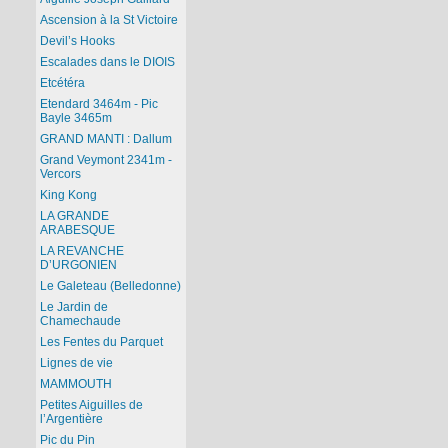
Ascension à la St Victoire
Devil’s Hooks
Escalades dans le DIOIS
Etcétéra
Etendard 3464m - Pic
Bayle 3465m
GRAND MANTI : Dallum
Grand Veymont 2341m -
Vercors
King Kong
LA GRANDE
ARABESQUE
LA REVANCHE
D’URGONIEN
Le Galeteau (Belledonne)
Le Jardin de
Chamechaude
Les Fentes du Parquet
Lignes de vie
MAMMOUTH
Petites Aiguilles de
l’Argentière
Pic du Pin