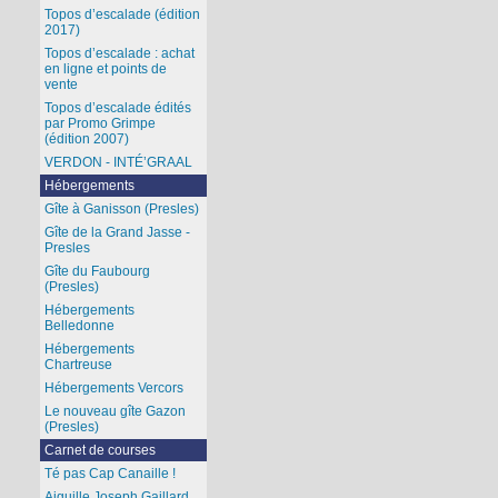
Topos d’escalade (édition
2017)
Topos d’escalade : achat
en ligne et points de
vente
Topos d’escalade édités
par Promo Grimpe
(édition 2007)
VERDON - INTÉ’GRAAL
Hébergements
Gîte à Ganisson (Presles)
Gîte de la Grand Jasse -
Presles
Gîte du Faubourg
(Presles)
Hébergements
Belledonne
Hébergements
Chartreuse
Hébergements Vercors
Le nouveau gîte Gazon
(Presles)
Carnet de courses
Té pas Cap Canaille !
Aiguille Joseph Gaillard