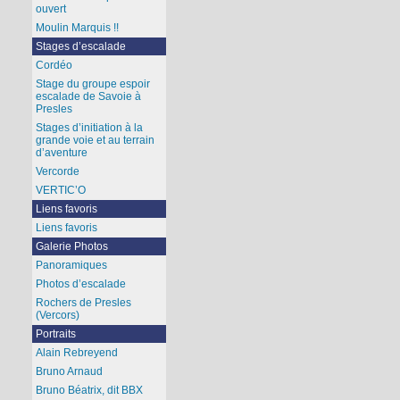
ouvert
Moulin Marquis !!
Stages d’escalade
Cordéo
Stage du groupe espoir
escalade de Savoie à
Presles
Stages d’initiation à la
grande voie et au terrain
d’aventure
Vercorde
VERTIC’O
Liens favoris
Liens favoris
Galerie Photos
Panoramiques
Photos d’escalade
Rochers de Presles
(Vercors)
Portraits
Alain Rebreyend
Bruno Arnaud
Bruno Béatrix, dit BBX