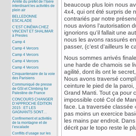
Arrêté du préfet de l’Isère
beaucoup plus loin nous a
interdisant les activités de
plein air
4x4, qui ont été surpris de 
BELLEDONNE
contrariés par notre présen
ESCALADE
nous avions l’autorisation 
C’EST CINÉMA CHEZ
VINCENT ET SHALIMAR
ignorions qu’il fallait une au
à Presles
nous les avons rassurés en
Camp 4
passer, (c’est d’ailleurs le 
Camp 4 Vercors
Camp 4 Vercors
Nous sommes arrivés finalem
Camp 4 Vercors
une harde de chamois se li
Camp 4 Vercors
agilité, dont ils ont le secre
Cinquantenaire de la voie
Nous avons traversé compl
des Parisiens
Communiqué de presse
ceinture le pied de la paroi,
de GSI et Climbing for
Grand Manti. Tout ça pour c
Palestine de France
impossible coté Col de Marc
CONCOURS CHANGER
D’APPROCHE ÉDITION
face. La traversée classée 
2015 : ET LES
GAGNANTS SONT…
pas moins un exercice basi
Confinement et activités
les mains par endroit. Dans t
de la montagne et de
décrit par le topo reste le pl
l’escalade
Conflits d’usage sur les