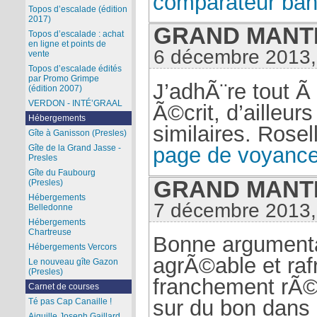
comparateur ba
Topos d’escalade (édition
2017)
GRAND MANTI 
Topos d’escalade : achat
en ligne et points de
6 décembre 2013,
vente
Topos d’escalade édités
par Promo Grimpe
J’adhÃ¨re tout Ã
(édition 2007)
VERDON - INTÉ’GRAAL
Ã©crit, d’ailleur
Hébergements
similaires. Rose
Gîte à Ganisson (Presles)
page de voyance 
Gîte de la Grand Jasse -
Presles
Gîte du Faubourg
GRAND MANTI 
(Presles)
Hébergements
7 décembre 2013,
Belledonne
Hébergements
Chartreuse
Bonne argumenta
Hébergements Vercors
agrÃ©able et ra
Le nouveau gîte Gazon
(Presles)
franchement rÃ©
Carnet de courses
sur du bon dans l
Té pas Cap Canaille !
Aiguille Joseph Gaillard