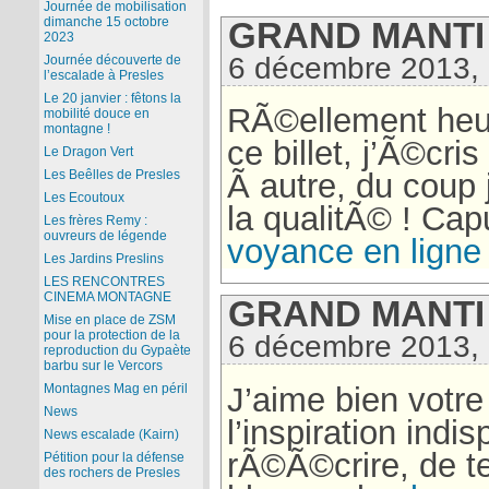
Journée de mobilisation
dimanche 15 octobre
GRAND MANTI 
2023
6 décembre 2013,
Journée découverte de
l’escalade à Presles
Le 20 janvier : fêtons la
RÃ©ellement heur
mobilité douce en
montagne !
ce billet, j’Ã©cri
Le Dragon Vert
Ã autre, du coup
Les Beêlles de Presles
Les Ecoutoux
la qualitÃ© ! Cap
Les frères Remy :
ouvreurs de légende
voyance en ligne 
Les Jardins Preslins
LES RENCONTRES
CINEMA MONTAGNE
GRAND MANTI 
Mise en place de ZSM
pour la protection de la
6 décembre 2013,
reproduction du Gypaète
barbu sur le Vercors
J’aime bien votre
Montagnes Mag en péril
News
l’inspiration indi
News escalade (Kairn)
rÃ©Ã©crire, de te
Pétition pour la défense
des rochers de Presles