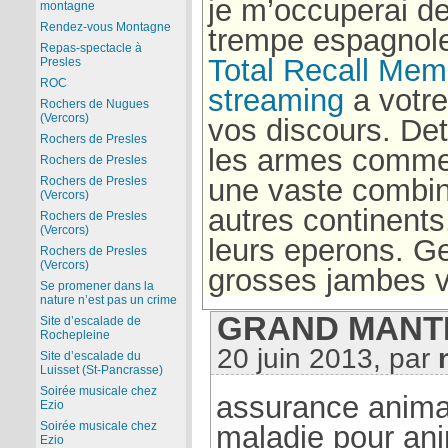
je m’occuperai de
montagne
Rendez-vous Montagne
trempe espagnole
Repas-spectacle à
Total Recall Me
Presles
ROC
streaming
a votre
Rochers de Nugues
(Vercors)
vos discours. Detr
Rochers de Presles
les armes comme 
Rochers de Presles
une vaste combin
Rochers de Presles
(Vercors)
autres continent
Rochers de Presles
(Vercors)
leurs eperons. G
Rochers de Presles
(Vercors)
grosses jambes v
Se promener dans la
nature n’est pas un crime
GRAND MANTI 
Site d’escalade de
Rochepleine
20 juin 2013, par
Site d’escalade du
Luisset (St-Pancrasse)
Soirée musicale chez
assurance anim
Ezio
Soirée musicale chez
maladie pour an
Ezio