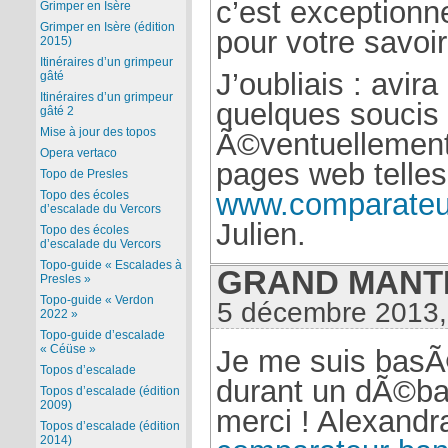
c’est exceptionn
Grimper en Isère
Grimper en Isère (édition
pour votre savoir
2015)
Itinéraires d’un grimpeur
J’oubliais : avir
gâté
Itinéraires d’un grimpeur
quelques soucis 
gâté 2
Mise à jour des topos
Ã©ventuellement
Opera vertaco
pages web telles
Topo de Presles
www.comparateura
Topo des écoles
d’escalade du Vercors
Julien.
Topo des écoles
d’escalade du Vercors
Topo-guide « Escalades à
GRAND MANTI 
Presles »
Topo-guide « Verdon
5 décembre 2013,
2022 »
Topo-guide d’escalade
« Céüse »
Je me suis basÃ
Topos d’escalade
durant un dÃ©ba
Topos d’escalade (édition
2009)
merci ! Alexandr
Topos d’escalade (édition
2014)