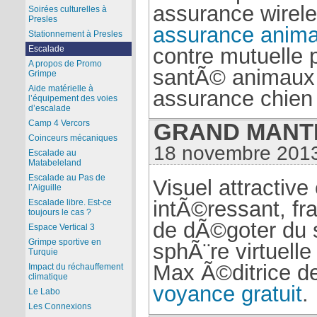
assurance wirele
Soirées culturelles à
Presles
assurance anim
Stationnement à Presles
contre mutuelle 
Escalade
A propos de Promo
santÃ© animaux
Grimpe
Aide matérielle à
assurance chien
l’équipement des voies
d’escalade
Camp 4 Vercors
GRAND MANTI 
Coinceurs mécaniques
18 novembre 2013
Escalade au
Matabeleland
Escalade au Pas de
Visuel attractive
l’Aiguille
intÃ©ressant, f
Escalade libre. Est-ce
toujours le cas ?
de dÃ©goter du 
Espace Vertical 3
Grimpe sportive en
sphÃ¨re virtuelle 
Turquie
Max Ã©ditrice d
Impact du réchauffement
climatique
voyance gratuit
.
Le Labo
Les Connexions