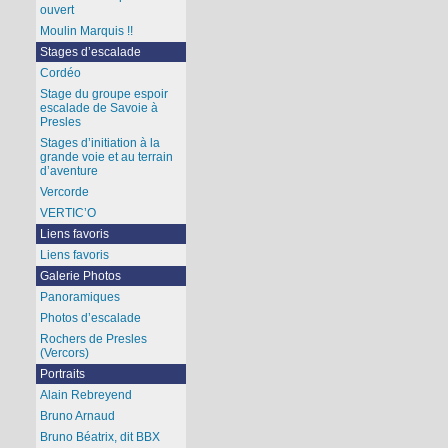
ouvert
Moulin Marquis !!
Stages d’escalade
Cordéo
Stage du groupe espoir
escalade de Savoie à
Presles
Stages d’initiation à la
grande voie et au terrain
d’aventure
Vercorde
VERTIC’O
Liens favoris
Liens favoris
Galerie Photos
Panoramiques
Photos d’escalade
Rochers de Presles
(Vercors)
Portraits
Alain Rebreyend
Bruno Arnaud
Bruno Béatrix, dit BBX