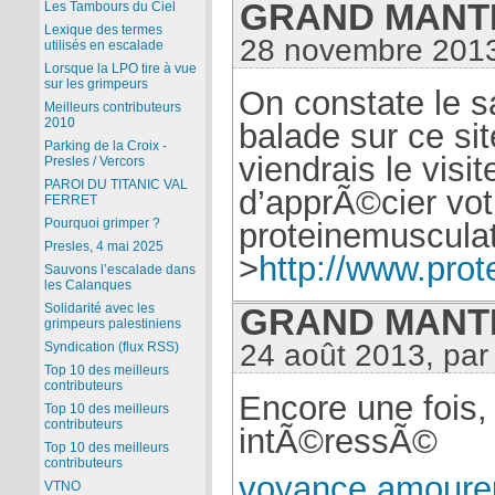
GRAND MANTI 
Les Tambours du Ciel
Lexique des termes
28 novembre 2013
utilisés en escalade
Lorsque la LPO tire à vue
sur les grimpeurs
On constate le s
Meilleurs contributeurs
2010
balade sur ce sit
Parking de la Croix -
viendrais le visi
Presles / Vercors
PAROI DU TITANIC VAL
d’apprÃ©cier votr
FERRET
Pourquoi grimper ?
proteinemusculat
Presles, 4 mai 2025
>
http://www.prot
Sauvons l’escalade dans
les Calanques
Solidarité avec les
GRAND MANTI 
grimpeurs palestiniens
24 août 2013, pa
Syndication (flux RSS)
Top 10 des meilleurs
contributeurs
Encore une fois,
Top 10 des meilleurs
contributeurs
intÃ©ressÃ©
Top 10 des meilleurs
contributeurs
voyance amoure
VTNO