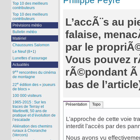
Philippe Peyre
Top 10 des meilleurs
contributeurs
Top 10 des meilleurs
L’accÃ¨s au pi
contributeurs
Prévisions météo
falaise, menac
Bulletin météo
Matériel
par le propriÃ©
Chaussures Salomon
Le Neuf (8+1)
Vous pouvez r
Lunettes d’assurage
Actualités
rÃ©pondant Ã c
es
9
rencontres du cinéma
de montagne
bas de l’article
e
22
édition des « joueurs
de blocs »
100 000 visiteurs
1965-2015 : Sur les
Présentation
Topo
traces de Terray et
Martinetti, 50 ans de
pratique et d’évolution de
L’approche de cette voie tra
l’escalade
interdit l’accès par des pan
Aliénation des chemins
ruraux à Choranche
(Vercors)
Nous avons vu effectivemen