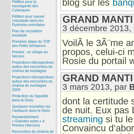
blog sur les
banq
Pétition pour la
sauvegarde des
Calanques
GRAND MANTI 
Pétition pour sauver
l’escalade dans les
Pyrénées-orientales
3 décembre 2013,
Plan de circulation
escalade
VoilÃ le 3Ã¨me art
Première étape du TOP
des Petits Grimpeurs
propos, celui-ci 
Presles : un village en
Vercors
Rosie du portail
Projections rétrospectives
autour des rencontres du
cinéma de montagne
GRAND MANTI 
Projections rétrospectives
autour des rencontres du
3 mars 2013, par
cinéma de montagne
2009
Protection du Gypaète
dont la certitude 
dans le Diois
Quelques nouvelles sur
de nuit. Eux pas
l’avifaune dans le Diois
streaming
si tu le
Rassemblement
« Grandes voies » à
Convaincu d’abor
Presles (Vercors)
Rencontres du cinéma de