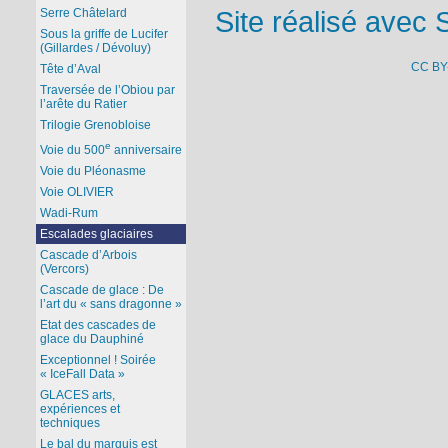
Site réalisé avec 
Serre Châtelard
Sous la griffe de Lucifer
(Gillardes / Dévoluy)
CC BY
Tête d’Aval
Traversée de l’Obiou par
l’arête du Ratier
Trilogie Grenobloise
e
Voie du 500
anniversaire
Voie du Pléonasme
Voie OLIVIER
Wadi-Rum
Escalades glaciaires
Cascade d’Arbois
(Vercors)
Cascade de glace : De
l’art du « sans dragonne »
Etat des cascades de
glace du Dauphiné
Exceptionnel ! Soirée
« IceFall Data »
GLACES arts,
expériences et
techniques
Le bal du marquis est