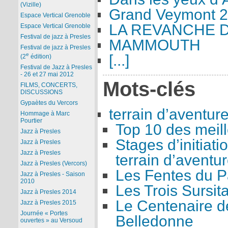
(Vizille)
Grand Veymont 2
Espace Vertical Grenoble
LA REVANCHE 
Espace Vertical Grenoble
Festival de jazz à Presles
MAMMOUTH
Festival de jazz à Presles
e
[...]
(2
édition)
Festival de Jazz à Presles
- 26 et 27 mai 2012
Mots-clés
FILMS, CONCERTS,
DISCUSSIONS
Gypaètes du Vercors
terrain d’aventur
Hommage à Marc
Pourtier
Top 10 des meill
Jazz à Presles
Stages d’initiati
Jazz à Presles
Jazz à Presles
terrain d’aventu
Jazz à Presles (Vercors)
Les Fentes du P
Jazz à Presles - Saison
2010
Les Trois Sursita
Jazz à Presles 2014
Le Centenaire d
Jazz à Presles 2015
Journée « Portes
Belledonne
ouvertes » au Versoud