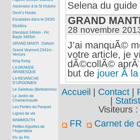
Selena du guide
Ascension à la St Victoire
Devil’s Hooks
GRAND MANTI 
Escalades dans le DIOIS
Etcétéra
28 novembre 2013
Etendard 3464m - Pic
Bayle 3465m
J’ai manquÃ© mo
GRAND MANTI : Dallum
Grand Veymont 2341m -
votre article, je v
Vercors
dÃ©collÃ© aprÃ¨s
King Kong
LA GRANDE
but de
jouer Ã la
ARABESQUE
LA REVANCHE
D’URGONIEN
Accueil
|
Contact
|
Le Galeteau (Belledonne)
Le Jardin de
|
Statis
Chamechaude
Visiteurs 
Les Fentes du Parquet
Lignes de vie
MAMMOUTH
FR
Carnet de 
Petites Aiguilles de
l’Argentière
Pic du Pin