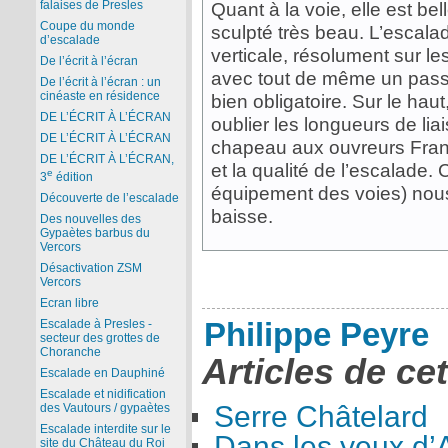
falaises de Presles
Quant à la voie, elle est be
Coupe du monde
sculpté très beau. L’escala
d’escalade
verticale, résolument sur le
De l’écrit à l’écran
avec tout de même un pass
De l’écrit à l’écran : un
cinéaste en résidence
bien obligatoire. Sur le haut, 
DE L’ÉCRIT À L’ÉCRAN
oublier les longueurs de lia
DE L’ÉCRIT À L’ÉCRAN
chapeau aux ouvreurs Fran
DE L’ÉCRIT À L’ÉCRAN,
et la qualité de l’escalad
e
3
édition
équipement des voies) nous 
Découverte de l’escalade
baisse.
Des nouvelles des
Gypaètes barbus du
Vercors
Désactivation ZSM
Vercors
Ecran libre
Philippe Peyre
Escalade à Presles -
secteur des grottes de
Choranche
Articles de ce
Escalade en Dauphiné
Escalade et nidification
Serre Châtelard
des Vautours / gypaètes
Escalade interdite sur le
Dans les yeux d
site du Château du Roi