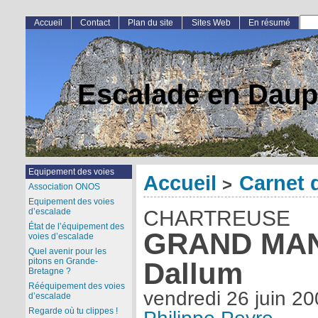
Accueil
Contact
Plan du site
Sites Web
En résumé
Escalade en Daup
Equipement des voies
Accueil
Carnet 
>
Association ONOS
Equipement des voies
d’escalade
CHARTREUSE
État de l’équipement des
GRAND MAN
voies d’escalade
Quel avenir pour les
pitons en Grande-
Dallum
Bretagne ?
Rééquipement des voies
vendredi 26 juin 2
d’escalade
Regarde où tu clippes !