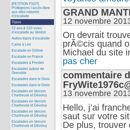
[PETITION FSGT]
Protégeons l’accès libre
GRAND MANTI 
aux sites naturels
d’escalade
12 novembre 2013
Topos
52 ans & 520 voies
On devrait trouve
d’escalade au Verdon
Autres topos d’escalade
prÃ©cis quand o
Came à Léo
Michael du site i
Escalade en Drôme
Escalade en France
pas cher
Escalades à Presles
Escalades autour de
commentaire 
Grenoble
Escalades dans le Diois
FryWite1976c
Escalades dans le Diois
13 novembre 2013
Escalades en Vercors
Chartreuse et Dévoluy
Escalades en Vercors
Hello, j’ai franc
Chartreuse et Dévoluy
Escalades en Vercors
saut sur votre sit
Chartreuse et Dévoluy
Escalades en Vercors
De plus, trouver 
Chartreuse et Dévoluy