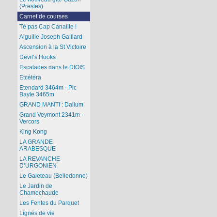
(Presles)
Carnet de courses
Té pas Cap Canaille !
Aiguille Joseph Gaillard
Ascension à la St Victoire
Devil’s Hooks
Escalades dans le DIOIS
Etcétéra
Etendard 3464m - Pic
Bayle 3465m
GRAND MANTI : Dallum
Grand Veymont 2341m -
Vercors
King Kong
LA GRANDE
ARABESQUE
LA REVANCHE
D’URGONIEN
Le Galeteau (Belledonne)
Le Jardin de
Chamechaude
Les Fentes du Parquet
Lignes de vie