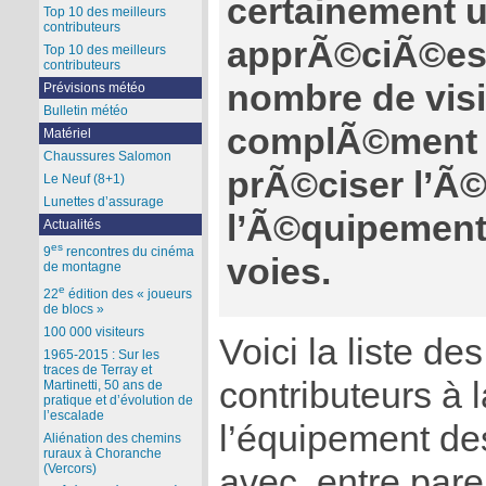
certainement 
Top 10 des meilleurs
contributeurs
apprÃ©ciÃ©es 
Top 10 des meilleurs
contributeurs
nombre de visit
Prévisions météo
Bulletin météo
complÃ©ment 
Matériel
Chaussures Salomon
prÃ©ciser l’Ã©
Le Neuf (8+1)
Lunettes d’assurage
l’Ã©quipement 
Actualités
es
9
rencontres du cinéma
voies.
de montagne
e
22
édition des « joueurs
de blocs »
100 000 visiteurs
Voici la liste de
1965-2015 : Sur les
traces de Terray et
contributeurs à 
Martinetti, 50 ans de
pratique et d’évolution de
l’escalade
l’équipement de
Aliénation des chemins
ruraux à Choranche
(Vercors)
avec, entre par