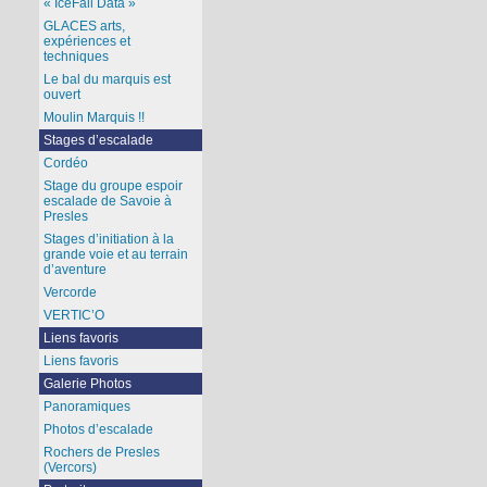
« IceFall Data »
GLACES arts,
expériences et
techniques
Le bal du marquis est
ouvert
Moulin Marquis !!
Stages d’escalade
Cordéo
Stage du groupe espoir
escalade de Savoie à
Presles
Stages d’initiation à la
grande voie et au terrain
d’aventure
Vercorde
VERTIC’O
Liens favoris
Liens favoris
Galerie Photos
Panoramiques
Photos d’escalade
Rochers de Presles
(Vercors)