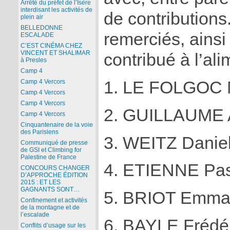
Arrêté du préfet de l’Isère
interdisant les activités de
de contributions.
plein air
BELLEDONNE
remerciés, ainsi
ESCALADE
C’EST CINÉMA CHEZ
VINCENT ET SHALIMAR
contribué à l’ali
à Presles
Camp 4
1. LE FOLGOC 
Camp 4 Vercors
Camp 4 Vercors
Camp 4 Vercors
2. GUILLAUME A
Camp 4 Vercors
Cinquantenaire de la voie
des Parisiens
3. WEITZ Daniel
Communiqué de presse
de GSI et Climbing for
Palestine de France
4. ETIENNE Pas
CONCOURS CHANGER
D’APPROCHE ÉDITION
2015 : ET LES
GAGNANTS SONT…
5. BRIOT Emman
Confinement et activités
de la montagne et de
l’escalade
6. BAYLE Frédér
Conflits d’usage sur les