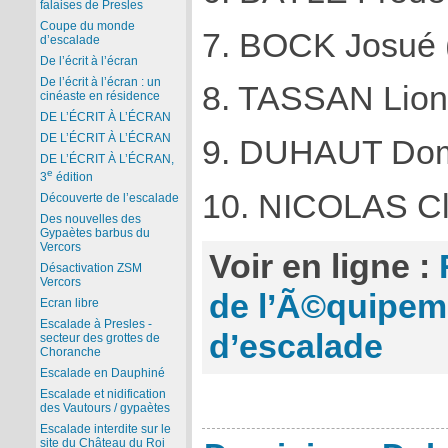
falaises de Presles
Coupe du monde
7. BOCK Josué 
d’escalade
De l’écrit à l’écran
De l’écrit à l’écran : un
8. TASSAN Lione
cinéaste en résidence
DE L’ÉCRIT À L’ÉCRAN
DE L’ÉCRIT À L’ÉCRAN
9. DUHAUT Domi
DE L’ÉCRIT À L’ÉCRAN,
e
3
édition
10. NICOLAS Cla
Découverte de l’escalade
Des nouvelles des
Gypaètes barbus du
Vercors
Voir en ligne :
Désactivation ZSM
Vercors
de l’Ã©quipem
Ecran libre
Escalade à Presles -
d’escalade
secteur des grottes de
Choranche
Escalade en Dauphiné
Escalade et nidification
des Vautours / gypaètes
Escalade interdite sur le
site du Château du Roi