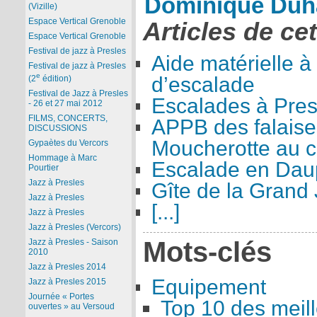
Dominique Duh
(Vizille)
Espace Vertical Grenoble
Articles de ce
Espace Vertical Grenoble
Festival de jazz à Presles
Aide matérielle à
Festival de jazz à Presles
e
d’escalade
(2
édition)
Festival de Jazz à Presles
Escalades à Pres
- 26 et 27 mai 2012
FILMS, CONCERTS,
APPB des falaise
DISCUSSIONS
Moucherotte au co
Gypaètes du Vercors
Hommage à Marc
Escalade en Dau
Pourtier
Jazz à Presles
Gîte de la Grand 
Jazz à Presles
[...]
Jazz à Presles
Jazz à Presles (Vercors)
Mots-clés
Jazz à Presles - Saison
2010
Jazz à Presles 2014
Equipement
Jazz à Presles 2015
Journée « Portes
Top 10 des meill
ouvertes » au Versoud