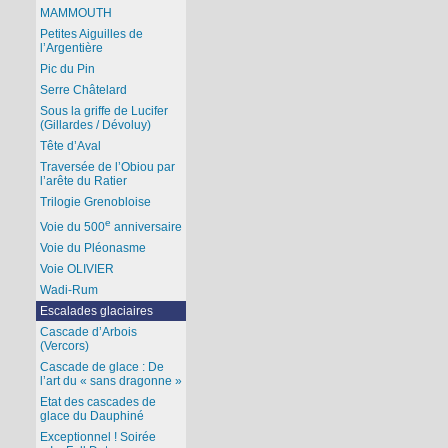
MAMMOUTH
Petites Aiguilles de
l’Argentière
Pic du Pin
Serre Châtelard
Sous la griffe de Lucifer
(Gillardes / Dévoluy)
Tête d’Aval
Traversée de l’Obiou par
l’arête du Ratier
Trilogie Grenobloise
e
Voie du 500
anniversaire
Voie du Pléonasme
Voie OLIVIER
Wadi-Rum
Escalades glaciaires
Cascade d’Arbois
(Vercors)
Cascade de glace : De
l’art du « sans dragonne »
Etat des cascades de
glace du Dauphiné
Exceptionnel ! Soirée