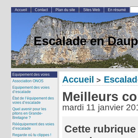
Accueil
Contact
Plan du site
Sites Web
En résumé
Escalade en Daup
Equipement des voies
Accueil
Escalad
>
Association ONOS
Equipement des voies
Meilleurs co
d’escalade
État de l’équipement des
voies d’escalade
mardi 11 janvier 20
Quel avenir pour les
pitons en Grande-
Bretagne ?
Rééquipement des voies
Cette rubrique 
d’escalade
Regarde où tu clippes !