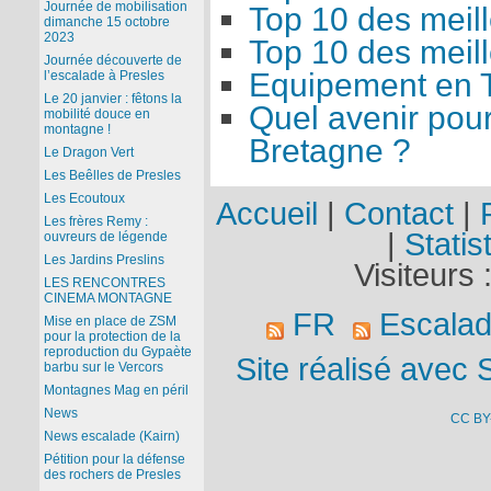
Journée de mobilisation
Top 10 des meill
dimanche 15 octobre
2023
Top 10 des meill
Journée découverte de
Equipement en T
l’escalade à Presles
Le 20 janvier : fêtons la
Quel avenir pour
mobilité douce en
montagne !
Bretagne ?
Le Dragon Vert
Les Beêlles de Presles
Les Ecoutoux
Accueil
|
Contact
|
Les frères Remy :
|
Statis
ouvreurs de légende
Les Jardins Preslins
Visiteurs 
LES RENCONTRES
CINEMA MONTAGNE
FR
Escala
Mise en place de ZSM
pour la protection de la
reproduction du Gypaète
Site réalisé avec 
barbu sur le Vercors
Montagnes Mag en péril
News
CC BY
News escalade (Kairn)
Pétition pour la défense
des rochers de Presles