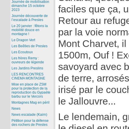
Journée de mobilisation
faciles que ça, 
dimanche 15 octobre
2023
Journée découverte de
Retour au refug
l’escalade à Presles
Le 20 janvier : fêtons la
par la voie norm
mobilité douce en
montagne !
Le Dragon Vert
Mont Charvet, il
Les Beêlles de Presles
1500m, Ouf ! Ex
Les Ecoutoux
Les frères Remy :
ouvreurs de légende
savoyard avec 
Les Jardins Preslins
LES RENCONTRES
de terre, arrosé
CINEMA MONTAGNE
Mise en place de ZSM
irisé par le couc
pour la protection de la
reproduction du Gypaète
barbu sur le Vercors
le Jallouvre...
Montagnes Mag en péril
News
Le lendemain, g
News escalade (Kairn)
Pétition pour la défense
des rochers de Presles
le diesel en rou