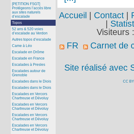
[PETITION FSGT]
Protégeons l’accès libre
aux sites naturels
Accueil
|
Contact
|
d’escalade
|
Statis
Topos
52 ans & 520 voies
Visiteurs 
d’escalade au Verdon
Autres topos d’escalade
FR
Carnet de 
Came à Léo
Escalade en Drôme
Escalade en France
Escalades à Presles
Site réalisé avec 
Escalades autour de
Grenoble
CC BY
Escalades dans le Diois
Escalades dans le Diois
Escalades en Vercors
Chartreuse et Dévoluy
Escalades en Vercors
Chartreuse et Dévoluy
Escalades en Vercors
Chartreuse et Dévoluy
Escalades en Vercors
Chartreuse et Dévoluy