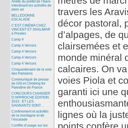
mètres de march
Arrêté du préfet de l’Isère
interdisant les activités de
travers les Arav
plein air
BELLEDONNE
ESCALADE
décor pastoral,
C’EST CINÉMA CHEZ
VINCENT ET SHALIMAR
d’alpages, de qu
à Presles
Camp 4
clairsemées et en
Camp 4 Vercors
Camp 4 Vercors
monde minéral 
Camp 4 Vercors
Camp 4 Vercors
calcaires. On v
Cinquantenaire de la voie
des Parisiens
voies Piola et c
Communiqué de presse
de GSI et Climbing for
Palestine de France
garanti ici une q
CONCOURS CHANGER
D’APPROCHE ÉDITION
enthousiasmante
2015 : ET LES
GAGNANTS SONT…
lignes où la just
Confinement et activités
de la montagne et de
l’escalade
points confère u
Conflits d’usage sur les