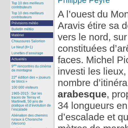
Philippe Peyre
Top 10 des meilleurs
contributeurs
A l’ouest du Mon
Top 10 des meilleurs
contributeurs
Aravis étire sa 
Prévisions météo
Bulletin météo
vers le nord, su
Matériel
Chaussures Salomon
constituées d’arê
Le Neuf (8+1)
Lunettes d’assurage
faces. Michel Pi
Actualités
es
9
rencontres du cinéma
investi les lieux
de montagne
e
22
édition des « joueurs
nombre d’itinéra
de blocs »
100 000 visiteurs
arabesque
, pr
1965-2015 : Sur les
traces de Terray et
Martinetti, 50 ans de
34 longueurs en
pratique et d’évolution de
l’escalade
d’escalade et qu
Aliénation des chemins
ruraux à Choranche
(Vercors)