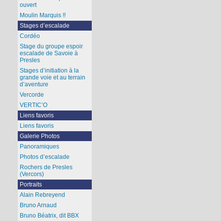
ouvert
Moulin Marquis !!
Stages d’escalade
Cordéo
Stage du groupe espoir
escalade de Savoie à
Presles
Stages d’initiation à la
grande voie et au terrain
d’aventure
Vercorde
VERTIC’O
Liens favoris
Liens favoris
Galerie Photos
Panoramiques
Photos d’escalade
Rochers de Presles
(Vercors)
Portraits
Alain Rebreyend
Bruno Arnaud
Bruno Béatrix, dit BBX