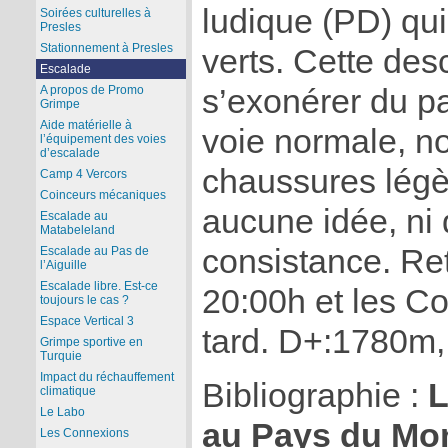
ludique (PD) qui
Soirées culturelles à
Presles
Stationnement à Presles
verts. Cette de
Escalade
s’exonérer du p
A propos de Promo
Grimpe
Aide matérielle à
voie normale, n
l’équipement des voies
d’escalade
chaussures légè
Camp 4 Vercors
Coinceurs mécaniques
aucune idée, ni 
Escalade au
Matabeleland
consistance. Re
Escalade au Pas de
l’Aiguille
Escalade libre. Est-ce
20:00h et les C
toujours le cas ?
Espace Vertical 3
tard. D+:1780m,
Grimpe sportive en
Turquie
Impact du réchauffement
Bibliographie :
L
climatique
Le Labo
au Pays du Mon
Les Connexions