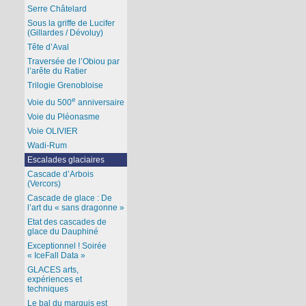
Serre Châtelard
Sous la griffe de Lucifer
(Gillardes / Dévoluy)
Tête d’Aval
Traversée de l’Obiou par
l’arête du Ratier
Trilogie Grenobloise
e
Voie du 500
anniversaire
Voie du Pléonasme
Voie OLIVIER
Wadi-Rum
Escalades glaciaires
Cascade d’Arbois
(Vercors)
Cascade de glace : De
l’art du « sans dragonne »
Etat des cascades de
glace du Dauphiné
Exceptionnel ! Soirée
« IceFall Data »
GLACES arts,
expériences et
techniques
Le bal du marquis est