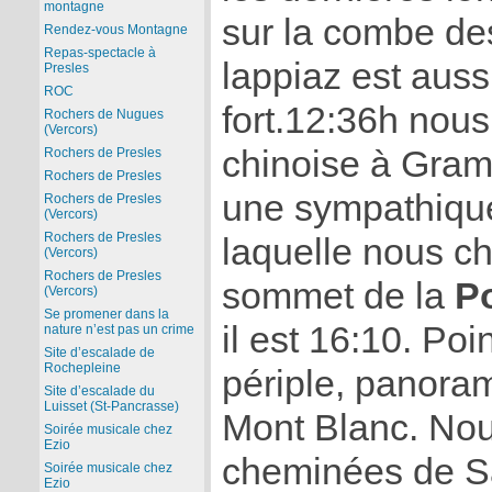
montagne
sur la combe des
Rendez-vous Montagne
Repas-spectacle à
lappiaz est auss
Presles
ROC
fort.12:36h nou
Rochers de Nugues
(Vercors)
chinoise à Gram
Rochers de Presles
Rochers de Presles
une sympathiqu
Rochers de Presles
(Vercors)
Rochers de Presles
laquelle nous c
(Vercors)
Rochers de Presles
sommet de la
Po
(Vercors)
Se promener dans la
il est 16:10. Poi
nature n’est pas un crime
Site d’escalade de
Rochepleine
périple, panora
Site d’escalade du
Luisset (St-Pancrasse)
Mont Blanc. Nou
Soirée musicale chez
Ezio
cheminées de S
Soirée musicale chez
Ezio