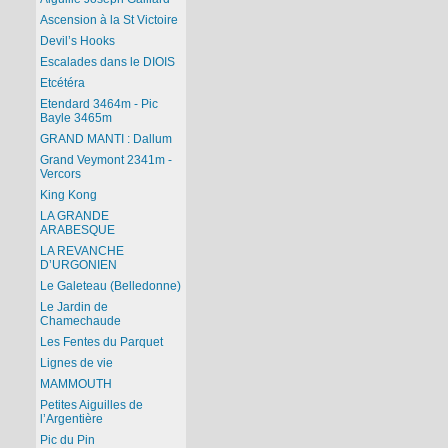
Ascension à la St Victoire
Devil’s Hooks
Escalades dans le DIOIS
Etcétéra
Etendard 3464m - Pic
Bayle 3465m
GRAND MANTI : Dallum
Grand Veymont 2341m -
Vercors
King Kong
LA GRANDE
ARABESQUE
LA REVANCHE
D’URGONIEN
Le Galeteau (Belledonne)
Le Jardin de
Chamechaude
Les Fentes du Parquet
Lignes de vie
MAMMOUTH
Petites Aiguilles de
l’Argentière
Pic du Pin