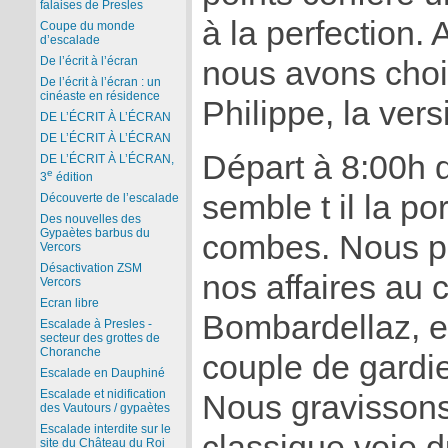
falaises de Presles
à la perfection. 
Coupe du monde
d’escalade
De l’écrit à l’écran
nous avons choi
De l’écrit à l’écran : un
cinéaste en résidence
Philippe, la ver
DE L’ÉCRIT À L’ÉCRAN
DE L’ÉCRIT À L’ÉCRAN
Départ à 8:00h 
DE L’ÉCRIT À L’ÉCRAN,
e
3
édition
semble t il la po
Découverte de l’escalade
Des nouvelles des
Gypaètes barbus du
combes. Nous po
Vercors
Désactivation ZSM
nos affaires au 
Vercors
Ecran libre
Bombardellaz, ex
Escalade à Presles -
secteur des grottes de
Choranche
couple de gardi
Escalade en Dauphiné
Escalade et nidification
Nous gravissons
des Vautours / gypaètes
Escalade interdite sur le
classique voie 
site du Château du Roi