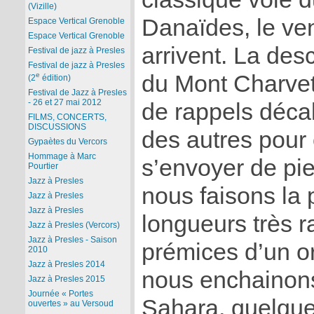
(Vizille)
Danaïdes, le ve
Espace Vertical Grenoble
Espace Vertical Grenoble
arrivent. La de
Festival de jazz à Presles
Festival de jazz à Presles
du Mont Charvet 
e
(2
édition)
Festival de Jazz à Presles
- 26 et 27 mai 2012
de rappels décalé
FILMS, CONCERTS,
DISCUSSIONS
des autres pour 
Gypaètes du Vercors
Hommage à Marc
s’envoyer de pi
Pourtier
Jazz à Presles
nous faisons la 
Jazz à Presles
Jazz à Presles
longueurs très r
Jazz à Presles (Vercors)
Jazz à Presles - Saison
prémices d’un o
2010
Jazz à Presles 2014
nous enchainons
Jazz à Presles 2015
Journée « Portes
Sahara, quelque
ouvertes » au Versoud