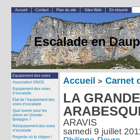
Accueil
Contact
Plan du site
Sites Web
En résumé
Escalade en Daup
Equipement des voies
Accueil
Carnet 
>
Association ONOS
Equipement des voies
LA GRAND
d’escalade
État de l’équipement des
voies d’escalade
ARABESQU
Quel avenir pour les
pitons en Grande-
Bretagne ?
ARAVIS
Rééquipement des voies
samedi 9 juillet 201
d’escalade
Regarde où tu clippes !