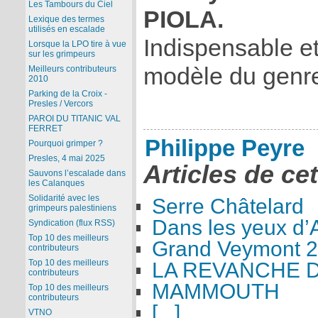
Les Tambours du Ciel
PIOLA.
Lexique des termes
utilisés en escalade
Indispensable et 
Lorsque la LPO tire à vue
sur les grimpeurs
modèle du genr
Meilleurs contributeurs
2010
Parking de la Croix -
Presles / Vercors
PAROI DU TITANIC VAL
FERRET
Philippe Peyre
Pourquoi grimper ?
Presles, 4 mai 2025
Articles de ce
Sauvons l’escalade dans
les Calanques
Solidarité avec les
Serre Châtelard
grimpeurs palestiniens
Dans les yeux d
Syndication (flux RSS)
Top 10 des meilleurs
Grand Veymont 2
contributeurs
Top 10 des meilleurs
LA REVANCHE 
contributeurs
MAMMOUTH
Top 10 des meilleurs
contributeurs
[...]
VTNO