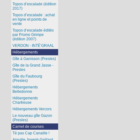
Topos d’escalade (édition
2017)
Topos d’escalade : achat
en ligne et points de
vente
Topos d’escalade édités
par Promo Grimpe
(édition 2007)
VERDON - INTÉ’GRAAL
Hébergements
Gîte à Ganisson (Presles)
Gîte de la Grand Jasse -
Presles
Gîte du Faubourg
(Presles)
Hébergements
Belledonne
Hébergements
Chartreuse
Hébergements Vercors
Le nouveau gîte Gazon
(Presles)
Carnet de courses
Té pas Cap Canaille !
Aiguille Joseph Gaillard