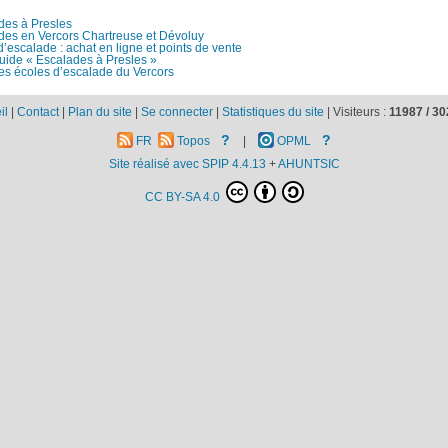
des à Presles
des en Vercors Chartreuse et Dévoluy
’escalade : achat en ligne et points de vente
uide « Escalades à Presles »
es écoles d’escalade du Vercors
il
|
Contact
|
Plan du site
|
Se connecter
|
Statistiques du site
|
Visiteurs :
11987 /
30
?
?
FR
Topos
|
OPML
Site réalisé avec SPIP 4.4.13
+
AHUNTSIC
CC BY-SA 4.0