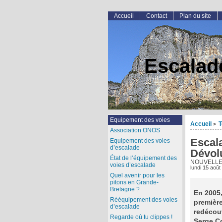
Accueil
Contact
Plan du site
Escalad
Equipement des voies
Accueil
T
>
Association ONOS
Escal
Equipement des voies
d’escalade
Dévol
État de l’équipement des
NOUVELLE 
voies d’escalade
lundi 15 août
Quel avenir pour les
pitons en Grande-
Bretagne ?
En 2005,
Rééquipement des voies
première
d’escalade
redécouv
Regarde où tu clippes !
Serge Co