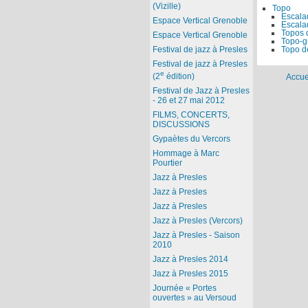
(Vizille)
Topo
Escala
Espace Vertical Grenoble
Escala
Topos d
Espace Vertical Grenoble
Topo-g
Topo d
Festival de jazz à Presles
Festival de jazz à Presles
e
(2
édition)
Accue
Festival de Jazz à Presles
- 26 et 27 mai 2012
FILMS, CONCERTS,
DISCUSSIONS
Gypaètes du Vercors
Hommage à Marc
Pourtier
Jazz à Presles
Jazz à Presles
Jazz à Presles
Jazz à Presles (Vercors)
Jazz à Presles - Saison
2010
Jazz à Presles 2014
Jazz à Presles 2015
Journée « Portes
ouvertes » au Versoud