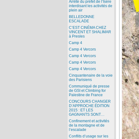
Arrêté du préfet de l’Isère
interdisant les activités de
plein air
BELLEDONNE
ESCALADE
C’EST CINÉMA CHEZ
VINCENT ET SHALIMAR
à Presles
Camp 4
Camp 4 Vercors
Camp 4 Vercors
Camp 4 Vercors
Camp 4 Vercors
Cinquantenaire de la voie
des Parisiens
Communiqué de presse
de GSI et Climbing for
Palestine de France
CONCOURS CHANGER
D’APPROCHE ÉDITION
2015 : ET LES
GAGNANTS SONT…
Confinement et activités
de la montagne et de
l’escalade
Conflits d’usage sur les