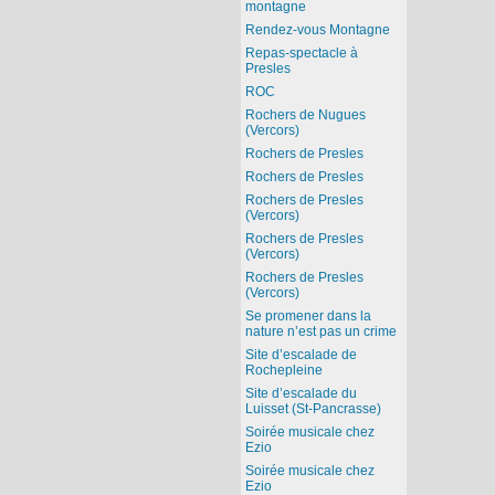
montagne
Rendez-vous Montagne
Repas-spectacle à
Presles
ROC
Rochers de Nugues
(Vercors)
Rochers de Presles
Rochers de Presles
Rochers de Presles
(Vercors)
Rochers de Presles
(Vercors)
Rochers de Presles
(Vercors)
Se promener dans la
nature n’est pas un crime
Site d’escalade de
Rochepleine
Site d’escalade du
Luisset (St-Pancrasse)
Soirée musicale chez
Ezio
Soirée musicale chez
Ezio