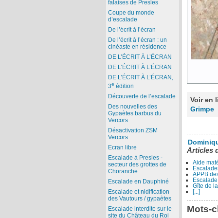
falaises de Presles
Coupe du monde
d’escalade
De l’écrit à l’écran
De l’écrit à l’écran : un
cinéaste en résidence
DE L’ÉCRIT À L’ÉCRAN
DE L’ÉCRIT À L’ÉCRAN
DE L’ÉCRIT À L’ÉCRAN,
e
3
édition
Découverte de l’escalade
Voir en 
Des nouvelles des
Grimpe
Gypaètes barbus du
Vercors
Désactivation ZSM
Vercors
Dominiq
Ecran libre
Articles 
Escalade à Presles -
Aide maté
secteur des grottes de
Escalade
Choranche
APPB des 
Escalade
Escalade en Dauphiné
Gîte de l
[...]
Escalade et nidification
des Vautours / gypaètes
Mots-c
Escalade interdite sur le
site du Château du Roi