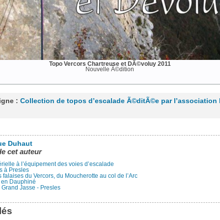
Topo Vercors Chartreuse et DÃ©voluy 2011
Nouvelle Ã©dition
ligne :
Collection de topos d’escalade Ã©ditÃ©e par l’association
ue Duhaut
de cet auteur
rielle à l’équipement des voies d’escalade
s à Presles
falaises du Vercors, du Moucherotte au col de l’Arc
 en Dauphiné
a Grand Jasse - Presles
lés