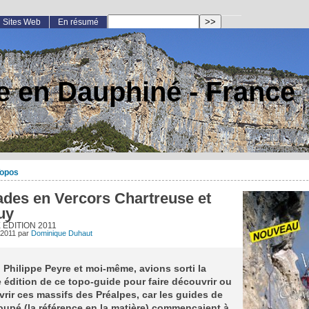
Sites Web
En résumé
e en Dauphiné - France
opos
ades en Vercors Chartreuse et
uy
ÉDITION 2011
 2011
par
Dominique Duhaut
 Philippe Peyre et moi-même, avions sorti la
 édition de ce topo-guide pour faire découvrir ou
rir ces massifs des Préalpes, car les guides de
upé (la référence en la matière) commençaient à