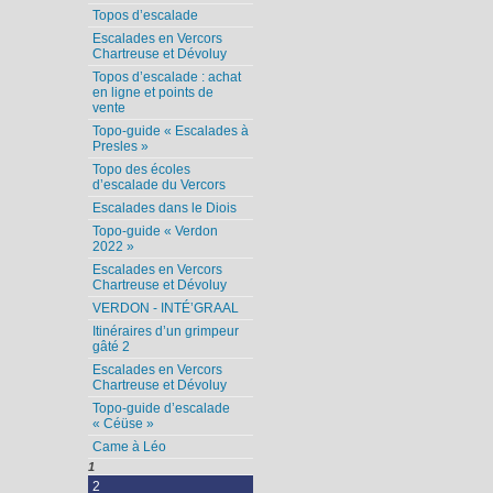
Topos d’escalade
Escalades en Vercors
Chartreuse et Dévoluy
Topos d’escalade : achat
en ligne et points de
vente
Topo-guide « Escalades à
Presles »
Topo des écoles
d’escalade du Vercors
Escalades dans le Diois
Topo-guide « Verdon
2022 »
Escalades en Vercors
Chartreuse et Dévoluy
VERDON - INTÉ’GRAAL
Itinéraires d’un grimpeur
gâté 2
Escalades en Vercors
Chartreuse et Dévoluy
Topo-guide d’escalade
« Céüse »
Came à Léo
1
2