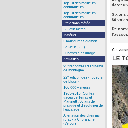
Top 10 des meilleurs
dater un
contributeurs
Top 10 des meilleurs
Six ans 
contributeurs
80 voie
Prévisions météo
De nombr
Bulletin météo
l’associ
Matériel
Chaussures Salomon
Le Neuf (8+1)
Couvertur
Lunettes d’assurage
LE T
Actualités
es
9
rencontres du cinéma
de montagne
e
22
édition des « joueurs
de blocs »
100 000 visiteurs
1965-2015 : Sur les
traces de Terray et
Martinetti, 50 ans de
pratique et d’évolution de
l’escalade
Aliénation des chemins
ruraux à Choranche
(Vercors)