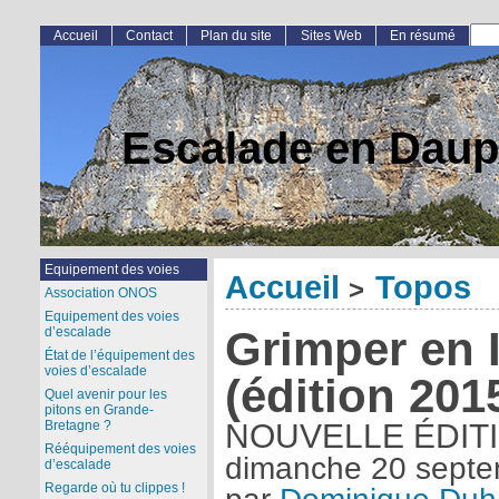
Accueil
Contact
Plan du site
Sites Web
En résumé
Escalade en Daup
Equipement des voies
Accueil
Topos
>
Association ONOS
Equipement des voies
Grimper en 
d’escalade
État de l’équipement des
voies d’escalade
(édition 201
Quel avenir pour les
pitons en Grande-
Bretagne ?
NOUVELLE ÉDIT
Rééquipement des voies
dimanche 20 sept
d’escalade
Regarde où tu clippes !