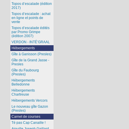
Topos d’escalade (édition
2017)
Topos d’escalade : achat
en ligne et points de
vente
Topos d’escalade édités
par Promo Grimpe
(édition 2007)
VERDON - INTÉ’GRAAL
Hébergements
Gîte à Ganisson (Presles)
Gîte de la Grand Jasse -
Presles
Gîte du Faubourg
(Presles)
Hébergements
Belledonne
Hébergements
Chartreuse
Hébergements Vercors
Le nouveau gîte Gazon
(Presles)
Carnet de courses
Té pas Cap Canaille !
Aiguille Joseph Gaillard