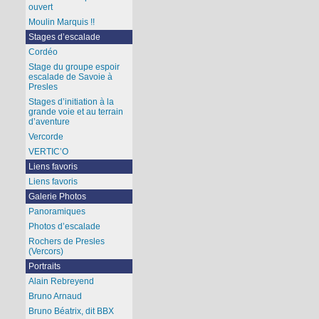
ouvert
Moulin Marquis !!
Stages d’escalade
Cordéo
Stage du groupe espoir
escalade de Savoie à
Presles
Stages d’initiation à la
grande voie et au terrain
d’aventure
Vercorde
VERTIC’O
Liens favoris
Liens favoris
Galerie Photos
Panoramiques
Photos d’escalade
Rochers de Presles
(Vercors)
Portraits
Alain Rebreyend
Bruno Arnaud
Bruno Béatrix, dit BBX