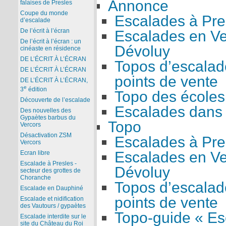
Annonce
falaises de Presles
Coupe du monde
Escalades à Pre
d’escalade
De l’écrit à l’écran
Escalades en Ve
De l’écrit à l’écran : un
Dévoluy
cinéaste en résidence
DE L’ÉCRIT À L’ÉCRAN
Topos d’escalade
DE L’ÉCRIT À L’ÉCRAN
points de vente
DE L’ÉCRIT À L’ÉCRAN,
e
3
édition
Topo des écoles
Découverte de l’escalade
Escalades dans 
Des nouvelles des
Gypaètes barbus du
Topo
Vercors
Désactivation ZSM
Escalades à Pre
Vercors
Escalades en Ve
Ecran libre
Escalade à Presles -
Dévoluy
secteur des grottes de
Choranche
Topos d’escalade
Escalade en Dauphiné
points de vente
Escalade et nidification
des Vautours / gypaètes
Topo-guide « Es
Escalade interdite sur le
site du Château du Roi