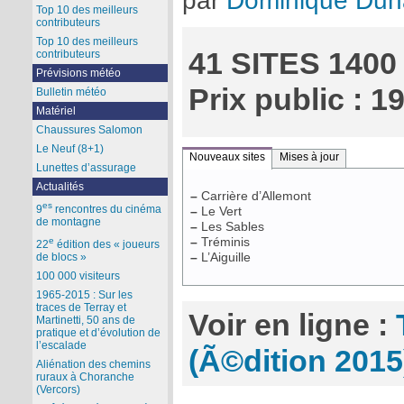
par
Dominique Duh
Top 10 des meilleurs
contributeurs
Top 10 des meilleurs
41 SITES 1400
contributeurs
Prévisions météo
Prix public : 1
Bulletin météo
Matériel
Chaussures Salomon
Le Neuf (8+1)
Nouveaux sites
Mises à jour
Lunettes d’assurage
Actualités
–
Carrière d’Allemont
es
9
rencontres du cinéma
–
Le Vert
de montagne
–
Les Sables
–
Tréminis
e
22
édition des « joueurs
–
L’Aiguille
de blocs »
100 000 visiteurs
1965-2015 : Sur les
traces de Terray et
Voir en ligne :
Martinetti, 50 ans de
pratique et d’évolution de
l’escalade
(Ã©dition 2015
Aliénation des chemins
ruraux à Choranche
(Vercors)