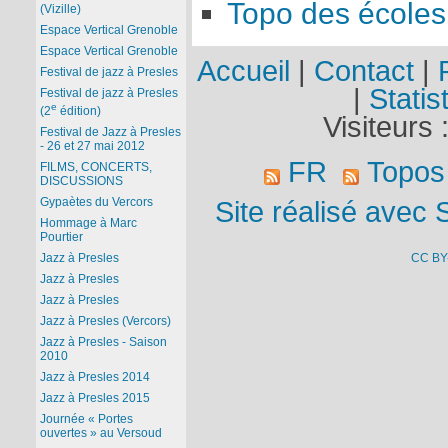
Topo des écoles
(Vizille)
Espace Vertical Grenoble
Espace Vertical Grenoble
Accueil
|
Contact
|
Festival de jazz à Presles
|
Statis
Festival de jazz à Presles
e
(2
édition)
Visiteurs 
Festival de Jazz à Presles
- 26 et 27 mai 2012
FR
Topos
FILMS, CONCERTS,
DISCUSSIONS
Gypaètes du Vercors
Site réalisé avec 
Hommage à Marc
Pourtier
CC BY
Jazz à Presles
Jazz à Presles
Jazz à Presles
Jazz à Presles (Vercors)
Jazz à Presles - Saison
2010
Jazz à Presles 2014
Jazz à Presles 2015
Journée « Portes
ouvertes » au Versoud