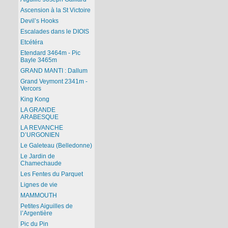
Ascension à la St Victoire
Devil’s Hooks
Escalades dans le DIOIS
Etcétéra
Etendard 3464m - Pic
Bayle 3465m
GRAND MANTI : Dallum
Grand Veymont 2341m -
Vercors
King Kong
LA GRANDE
ARABESQUE
LA REVANCHE
D’URGONIEN
Le Galeteau (Belledonne)
Le Jardin de
Chamechaude
Les Fentes du Parquet
Lignes de vie
MAMMOUTH
Petites Aiguilles de
l’Argentière
Pic du Pin