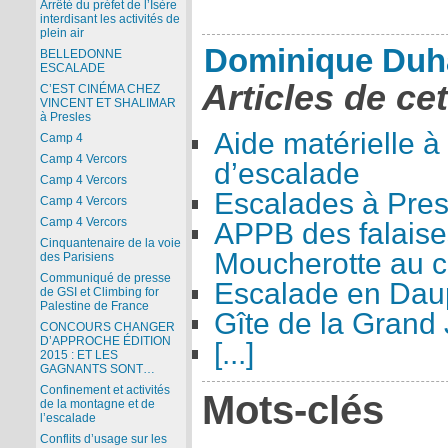
Arrêté du préfet de l’Isère
interdisant les activités de
plein air
Dominique Duh
BELLEDONNE
ESCALADE
Articles de ce
C’EST CINÉMA CHEZ
VINCENT ET SHALIMAR
à Presles
Aide matérielle à
Camp 4
Camp 4 Vercors
d’escalade
Camp 4 Vercors
Escalades à Pres
Camp 4 Vercors
Camp 4 Vercors
APPB des falaise
Cinquantenaire de la voie
Moucherotte au co
des Parisiens
Communiqué de presse
Escalade en Dau
de GSI et Climbing for
Palestine de France
Gîte de la Grand 
CONCOURS CHANGER
D’APPROCHE ÉDITION
[...]
2015 : ET LES
GAGNANTS SONT…
Confinement et activités
Mots-clés
de la montagne et de
l’escalade
Conflits d’usage sur les