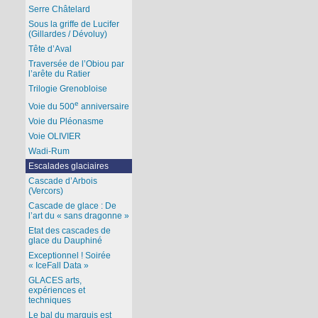
Serre Châtelard
Sous la griffe de Lucifer
(Gillardes / Dévoluy)
Tête d’Aval
Traversée de l’Obiou par
l’arête du Ratier
Trilogie Grenobloise
e
Voie du 500
anniversaire
Voie du Pléonasme
Voie OLIVIER
Wadi-Rum
Escalades glaciaires
Cascade d’Arbois
(Vercors)
Cascade de glace : De
l’art du « sans dragonne »
Etat des cascades de
glace du Dauphiné
Exceptionnel ! Soirée
« IceFall Data »
GLACES arts,
expériences et
techniques
Le bal du marquis est