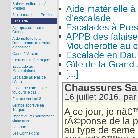
Soirées culturelles à
Aide matérielle à
Presles
Stationnement à Presles
d’escalade
Escalade
Escalades à Pres
A propos de Promo
Grimpe
APPB des falaise
Aide matérielle à
l’équipement des voies
Moucherotte au co
d’escalade
Escalade en Dau
Camp 4 Vercors
Coinceurs mécaniques
Gîte de la Grand 
Escalade au
[...]
Matabeleland
Escalade au Pas de
l’Aiguille
Chaussures S
Escalade libre. Est-ce
toujours le cas ?
16 juillet 2016, pa
Espace Vertical 3
Grimpe sportive en
A ce jour, je nâ
Turquie
Impact du réchauffement
rÃ©ponse de la p
climatique
Le Labo
au type de semell
Les Connexions