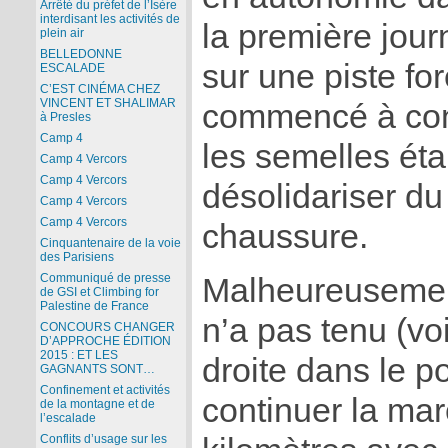
Arrêté du préfet de l’Isère
interdisant les activités de
la première journ
plein air
BELLEDONNE
sur une piste fore
ESCALADE
C’EST CINÉMA CHEZ
VINCENT ET SHALIMAR
commencé à cons
à Presles
Camp 4
les semelles éta
Camp 4 Vercors
Camp 4 Vercors
désolidariser du
Camp 4 Vercors
Camp 4 Vercors
chaussure.
Cinquantenaire de la voie
des Parisiens
Communiqué de presse
Malheureusemen
de GSI et Climbing for
Palestine de France
n’a pas tenu (vo
CONCOURS CHANGER
D’APPROCHE ÉDITION
2015 : ET LES
droite dans le por
GAGNANTS SONT…
Confinement et activités
continuer la mar
de la montagne et de
l’escalade
Conflits d’usage sur les