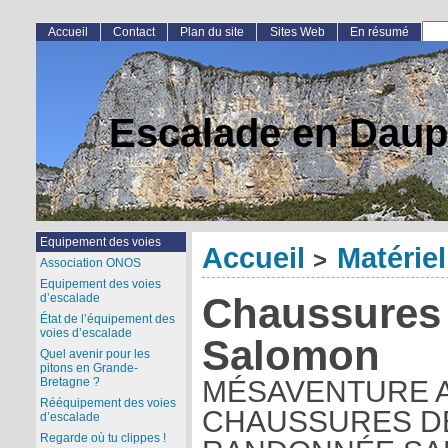
Accueil
Contact
Plan du site
Sites Web
En résumé
Escalade en Daup
Equipement des voies
Accueil
Matériel
>
Association ONOS
Equipement des voies
Chaussures
d’escalade
État de l’équipement des
voies d’escalade
Salomon
Quel avenir pour les
pitons en Grande-
Bretagne ?
MÉSAVENTURE 
Rééquipement des voies
CHAUSSURES D
d’escalade
Regarde où tu clippes !