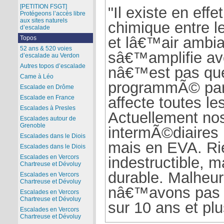
[PETITION FSGT]
"Il existe en eff
Protégeons l’accès libre
aux sites naturels
chimique entre l
d’escalade
et lâ€™air ambia
Topos
52 ans & 520 voies
sâ€™amplifie av
d’escalade au Verdon
Autres topos d’escalade
nâ€™est pas qu
Came à Léo
programmÃ© par 
Escalade en Drôme
Escalade en France
affecte toutes l
Escalades à Presles
Actuellement no
Escalades autour de
Grenoble
intermÃ©diaires 
Escalades dans le Diois
mais en EVA. R
Escalades dans le Diois
Escalades en Vercors
indestructible, 
Chartreuse et Dévoluy
durable. Malheu
Escalades en Vercors
Chartreuse et Dévoluy
nâ€™avons pas 
Escalades en Vercors
Chartreuse et Dévoluy
sur 10 ans et plu
Escalades en Vercors
Chartreuse et Dévoluy