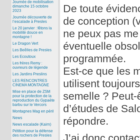
Journée de mobilisation
De toute évidence
dimanche 15 octobre
2023
Journée découverte de
de conception (v
l’escalade à Presles
Le 20 janvier : fêtons la
ne peux pas me
mobilité douce en
montagne !
éventuelle obso
Le Dragon Vert
Les Beêlles de Presles
programmée.
Les Ecoutoux
Les frères Remy :
Est-ce que les 
ouvreurs de légende
Les Jardins Preslins
utilisent toujou
LES RENCONTRES
CINEMA MONTAGNE
Mise en place de ZSM
semelle ? Peut-
pour la protection de la
reproduction du Gypaète
barbu sur le Vercors
d’études de Sal
Montagnes Mag en péril
répondre.
News
News escalade (Kairn)
Pétition pour la défense
J’ai donc contact
des rochers de Presles