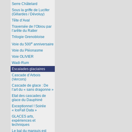
Serre Châtelard
Sous la griffe de Lucifer
(Gillardes / Dévoluy)
Tête d’Aval
Traversée de l’Obiou par
l’arête du Ratier
Trilogie Grenobloise
e
Voie du 500
anniversaire
Voie du Pléonasme
Voie OLIVIER
Wadi-Rum
Escalades glaciaires
Cascade d’Arbois
(Vercors)
Cascade de glace : De
l’art du « sans dragonne »
Etat des cascades de
glace du Dauphiné
Exceptionnel ! Soirée
« IceFall Data »
GLACES arts,
expériences et
techniques
Le bal du marquis est