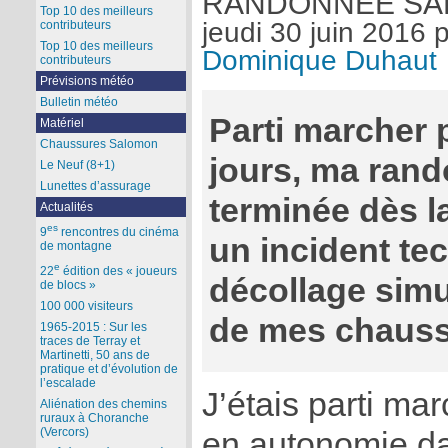
RANDONNÉE S
Top 10 des meilleurs
jeudi 30 juin 2016
p
contributeurs
Top 10 des meilleurs
Dominique Duhaut
contributeurs
Prévisions météo
Bulletin météo
Parti marcher 
Matériel
Chaussures Salomon
jours, ma rand
Le Neuf (8+1)
Lunettes d’assurage
terminée dès l
Actualités
es
9
rencontres du cinéma
un incident tec
de montagne
e
22
édition des « joueurs
décollage simu
de blocs »
100 000 visiteurs
de mes chauss
1965-2015 : Sur les
traces de Terray et
Martinetti, 50 ans de
pratique et d’évolution de
l’escalade
J’étais parti mar
Aliénation des chemins
ruraux à Choranche
(Vercors)
en autonomie dan