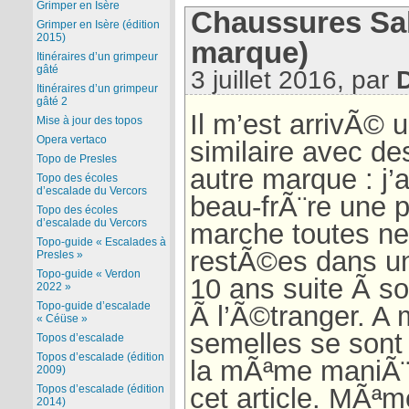
Grimper en Isère
Chaussures Sa
Grimper en Isère (édition
2015)
marque)
Itinéraires d’un grimpeur
gâté
3 juillet 2016, par
Itinéraires d’un grimpeur
gâté 2
Il m’est arrivÃ©
Mise à jour des topos
Opera vertaco
similaire avec d
Topo de Presles
autre marque : j
Topo des écoles
d’escalade du Vercors
beau-frÃ¨re une 
Topo des écoles
d’escalade du Vercors
marche toutes ne
Topo-guide « Escalades à
restÃ©es dans un
Presles »
Topo-guide « Verdon
10 ans suite Ã s
2022 »
Topo-guide d’escalade
Ã l’Ã©tranger. A 
« Céüse »
semelles se so
Topos d’escalade
Topos d’escalade (édition
la mÃªme maniÃ¨
2009)
cet article. MÃªm
Topos d’escalade (édition
2014)