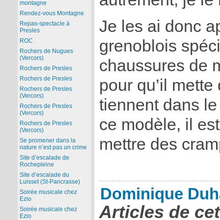
montagne
Rendez-vous Montagne
Je les ai donc a
Repas-spectacle à
Presles
grenoblois spéci
ROC
Rochers de Nugues
(Vercors)
chaussures de m
Rochers de Presles
Rochers de Presles
pour qu’il mette
Rochers de Presles
(Vercors)
tiennent dans l
Rochers de Presles
(Vercors)
ce modèle, il e
Rochers de Presles
(Vercors)
mettre des cram
Se promener dans la
nature n’est pas un crime
Site d’escalade de
Rochepleine
Site d’escalade du
Luisset (St-Pancrasse)
Dominique Duh
Soirée musicale chez
Ezio
Articles de ce
Soirée musicale chez
Ezio