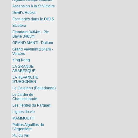
Ascension à la St Victoire
Devil’s Hooks
Escalades dans le DIOIS
Etcétéra
Etendard 3464m - Pic
Bayle 3465m
GRAND MANTI : Dallum
Grand Veymont 2341m -
Vercors
King Kong
LA GRANDE
ARABESQUE
LA REVANCHE
D’URGONIEN
Le Galeteau (Belledonne)
Le Jardin de
Chamechaude
Les Fentes du Parquet
Lignes de vie
MAMMOUTH
Petites Aiguilles de
l’Argentière
Pic du Pin