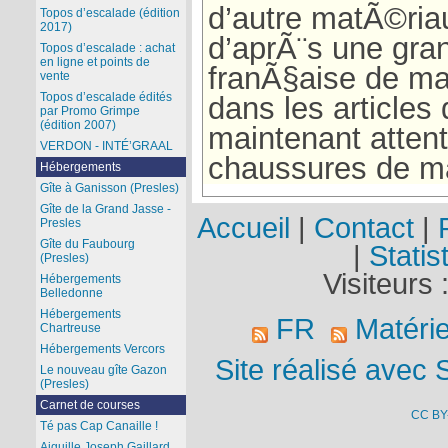
d’autre matÃ©ria
Topos d’escalade (édition
2017)
d’aprÃ¨s une gr
Topos d’escalade : achat
en ligne et points de
franÃ§aise de m
vente
Topos d’escalade édités
dans les articles 
par Promo Grimpe
(édition 2007)
maintenant atten
VERDON - INTÉ’GRAAL
chaussures de m
Hébergements
Gîte à Ganisson (Presles)
Gîte de la Grand Jasse -
Accueil
|
Contact
|
Presles
Gîte du Faubourg
|
Statis
(Presles)
Visiteurs 
Hébergements
Belledonne
Hébergements
FR
Matérie
Chartreuse
Hébergements Vercors
Site réalisé avec 
Le nouveau gîte Gazon
(Presles)
Carnet de courses
CC BY
Té pas Cap Canaille !
Aiguille Joseph Gaillard