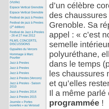
(Vizille)
d’un célèbre cor
Espace Vertical Grenoble
des chaussures
Espace Vertical Grenoble
Festival de jazz à Presles
Grenoble. Sa ré
Festival de jazz à Presles
e
(2
édition)
appel : « c’est 
Festival de Jazz à Presles
- 26 et 27 mai 2012
FILMS, CONCERTS,
semelle intérie
DISCUSSIONS
Gypaètes du Vercors
polyuréthane, e
Hommage à Marc
Pourtier
dans le temps (
Jazz à Presles
Jazz à Presles
les chaussures n
Jazz à Presles
Jazz à Presles (Vercors)
et qu’elles rest
Jazz à Presles - Saison
2010
Il a même parlé 
Jazz à Presles 2014
Jazz à Presles 2015
programmée
!
Journée « Portes
ouvertes » au Versoud