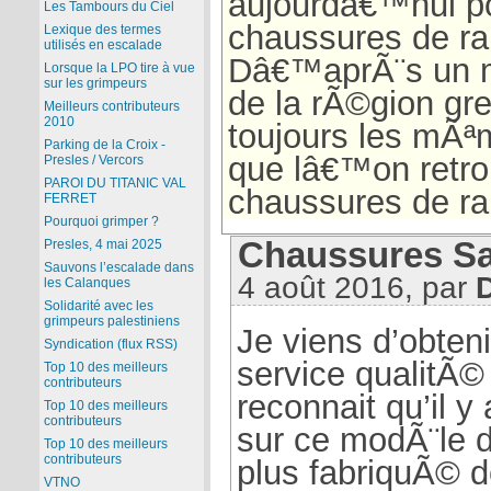
aujourdâ€™hui p
Les Tambours du Ciel
chaussures de r
Lexique des termes
utilisés en escalade
Dâ€™aprÃ¨s un 
Lorsque la LPO tire à vue
sur les grimpeurs
de la rÃ©gion gre
Meilleurs contributeurs
2010
toujours les mÃ
Parking de la Croix -
que lâ€™on retro
Presles / Vercors
PAROI DU TITANIC VAL
chaussures de r
FERRET
Pourquoi grimper ?
Chaussures S
Presles, 4 mai 2025
Sauvons l’escalade dans
4 août 2016, par
les Calanques
Solidarité avec les
grimpeurs palestiniens
Je viens d’obten
Syndication (flux RSS)
service qualitÃ
Top 10 des meilleurs
contributeurs
reconnait qu’il y
Top 10 des meilleurs
contributeurs
sur ce modÃ¨le d
Top 10 des meilleurs
contributeurs
plus fabriquÃ© d
VTNO