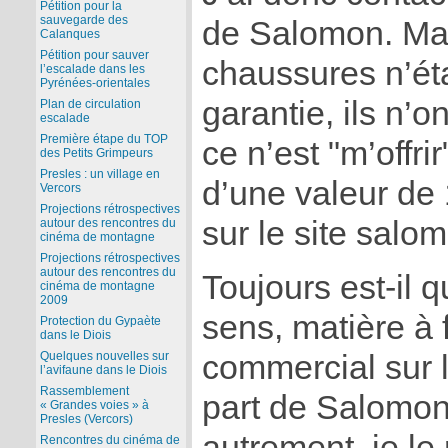
Pétition pour la
sauvegarde des
de Salomon. Ma
Calanques
Pétition pour sauver
chaussures n’ét
l’escalade dans les
Pyrénées-orientales
garantie, ils n’on
Plan de circulation
escalade
Première étape du TOP
ce n’est "m’offri
des Petits Grimpeurs
Presles : un village en
d’une valeur de
Vercors
Projections rétrospectives
sur le site salo
autour des rencontres du
cinéma de montagne
Projections rétrospectives
autour des rencontres du
Toujours est-il q
cinéma de montagne
2009
sens, matière à 
Protection du Gypaète
dans le Diois
commercial sur 
Quelques nouvelles sur
l’avifaune dans le Diois
Rassemblement
part de Salomon 
« Grandes voies » à
Presles (Vercors)
autrement, je le 
Rencontres du cinéma de