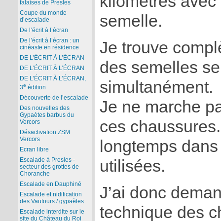
kilomètres avec
falaises de Presles
Coupe du monde
semelle.
d’escalade
De l’écrit à l’écran
De l’écrit à l’écran : un
Je trouve comp
cinéaste en résidence
DE L’ÉCRIT À L’ÉCRAN
des semelles se 
DE L’ÉCRIT À L’ÉCRAN
DE L’ÉCRIT À L’ÉCRAN,
simultanément.
e
3
édition
Découverte de l’escalade
Je ne marche p
Des nouvelles des
Gypaètes barbus du
ces chaussures. 
Vercors
Désactivation ZSM
Vercors
longtemps dans 
Ecran libre
Escalade à Presles -
utilisées.
secteur des grottes de
Choranche
Escalade en Dauphiné
J’ai donc deman
Escalade et nidification
des Vautours / gypaètes
technique des c
Escalade interdite sur le
site du Château du Roi