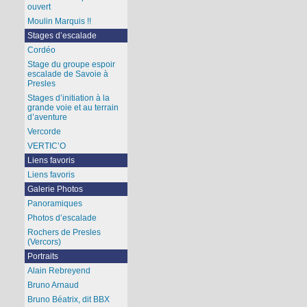
ouvert
Moulin Marquis !!
Stages d’escalade
Cordéo
Stage du groupe espoir
escalade de Savoie à
Presles
Stages d’initiation à la
grande voie et au terrain
d’aventure
Vercorde
VERTIC’O
Liens favoris
Liens favoris
Galerie Photos
Panoramiques
Photos d’escalade
Rochers de Presles
(Vercors)
Portraits
Alain Rebreyend
Bruno Arnaud
Bruno Béatrix, dit BBX