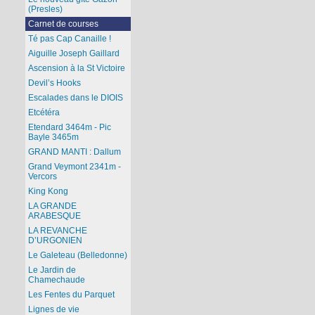
(Presles)
Carnet de courses
Té pas Cap Canaille !
Aiguille Joseph Gaillard
Ascension à la St Victoire
Devil’s Hooks
Escalades dans le DIOIS
Etcétéra
Etendard 3464m - Pic
Bayle 3465m
GRAND MANTI : Dallum
Grand Veymont 2341m -
Vercors
King Kong
LA GRANDE
ARABESQUE
LA REVANCHE
D’URGONIEN
Le Galeteau (Belledonne)
Le Jardin de
Chamechaude
Les Fentes du Parquet
Lignes de vie