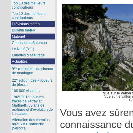
Top 10 des meilleurs
contributeurs
Top 10 des meilleurs
contributeurs
Prévisions météo
Bulletin météo
Matériel
Chaussures Salomon
Le Neuf (8+1)
Lunettes d’assurage
Actualités
es
9
rencontres du cinéma
de montagne
e
22
édition des « joueurs
de blocs »
100 000 visiteurs
Vue sur le vallon 
Vue sur le vallon 
1965-2015 : Sur les
Co
traces de Terray et
Martinetti, 50 ans de
Vous avez sûrem
pratique et d’évolution de
l’escalade
Aliénation des chemins
connaissance 
ruraux à Choranche
(Vercors)