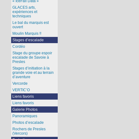
« IceFall Data »
GLACES arts,
expériences et
techniques
Le bal du marquis est
ouvert
Moulin Marquis !!
Stages d’escalade
Cordéo
Stage du groupe espoir
escalade de Savoie à
Presles
Stages d’initiation à la
grande voie et au terrain
d’aventure
Vercorde
VERTIC’O
Liens favoris
Liens favoris
Galerie Photos
Panoramiques
Photos d’escalade
Rochers de Presles
(Vercors)