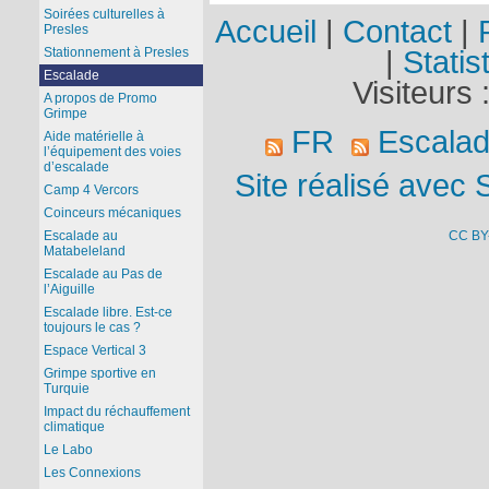
Soirées culturelles à
Accueil
|
Contact
|
Presles
|
Statis
Stationnement à Presles
Escalade
Visiteurs 
A propos de Promo
Grimpe
FR
Escala
Aide matérielle à
l’équipement des voies
d’escalade
Site réalisé avec 
Camp 4 Vercors
Coinceurs mécaniques
CC BY
Escalade au
Matabeleland
Escalade au Pas de
l’Aiguille
Escalade libre. Est-ce
toujours le cas ?
Espace Vertical 3
Grimpe sportive en
Turquie
Impact du réchauffement
climatique
Le Labo
Les Connexions