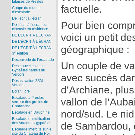
falaises de Presles
factuelle.
Coupe du monde
d’escalade
De l’écrit à l’écran
Pour bien compr
De l’écrit à l’écran : un
cinéaste en résidence
voici un petit des
DE L’ÉCRIT À L’ÉCRAN
DE L’ÉCRIT À L’ÉCRAN
géographique :
DE L’ÉCRIT À L’ÉCRAN,
e
3
édition
Découverte de l’escalade
Un couple de va
Des nouvelles des
Gypaètes barbus du
avec succès dan
Vercors
Désactivation ZSM
Vercors
d’Archiane, plu
Ecran libre
Escalade à Presles -
vallon de l’Auba
secteur des grottes de
Choranche
nord/sud. Le nid
Escalade en Dauphiné
Escalade et nidification
de Sambardou, e
des Vautours / gypaètes
Escalade interdite sur le
site du Château du Roi