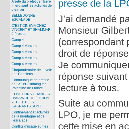
presse de la LP
Arrêté du préfet de l’Isère
interdisant les activités de
plein air
J’ai demandé pa
BELLEDONNE
ESCALADE
C’EST CINÉMA CHEZ
Monsieur Gilber
VINCENT ET SHALIMAR
à Presles
(correspondant 
Camp 4
Camp 4 Vercors
droit de réponse
Camp 4 Vercors
Camp 4 Vercors
Je communiquera
Camp 4 Vercors
Cinquantenaire de la voie
réponse suivant
des Parisiens
Communiqué de presse
de GSI et Climbing for
lecture à tous.
Palestine de France
CONCOURS CHANGER
D’APPROCHE ÉDITION
Suite au commun
2015 : ET LES
GAGNANTS SONT…
LPO, je me perm
Confinement et activités
de la montagne et de
l’escalade
cette mise en a
Conflits d’usage sur les