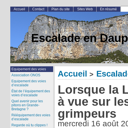
Accueil
Contact
Plan du site
Sites Web
En résumé
Escalade en Daup
Equipement des voies
Accueil
Escalad
>
Association ONOS
Equipement des voies
Lorsque la L
d’escalade
État de l’équipement des
voies d’escalade
à vue sur le
Quel avenir pour les
pitons en Grande-
grimpeurs
Bretagne ?
Rééquipement des voies
d’escalade
mercredi 16 août 2
Regarde où tu clippes !