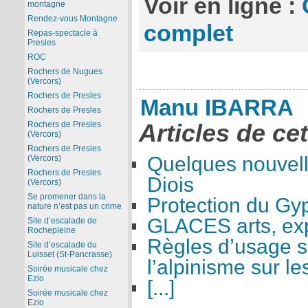
Voir en ligne :
montagne
Rendez-vous Montagne
complet
Repas-spectacle à
Presles
ROC
Rochers de Nugues
(Vercors)
Rochers de Presles
Manu IBARRA
Rochers de Presles
Articles de ce
Rochers de Presles
(Vercors)
Rochers de Presles
Quelques nouvelle
(Vercors)
Rochers de Presles
Diois
(Vercors)
Se promener dans la
Protection du Gy
nature n’est pas un crime
GLACES arts, exp
Site d’escalade de
Rochepleine
Règles d’usage su
Site d’escalade du
Luisset (St-Pancrasse)
l’alpinisme sur l
Soirée musicale chez
Ezio
[...]
Soirée musicale chez
Ezio