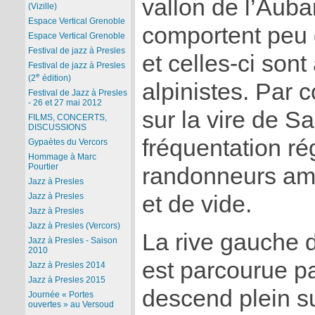
vallon de l’Auba
(Vizille)
Espace Vertical Grenoble
comportent peu 
Espace Vertical Grenoble
Festival de jazz à Presles
et celles-ci son
Festival de jazz à Presles
e
(2
édition)
alpinistes. Par
Festival de Jazz à Presles
- 26 et 27 mai 2012
sur la vire de 
FILMS, CONCERTS,
DISCUSSIONS
fréquentation ré
Gypaètes du Vercors
Hommage à Marc
Pourtier
randonneurs am
Jazz à Presles
et de vide.
Jazz à Presles
Jazz à Presles
Jazz à Presles (Vercors)
La rive gauche d
Jazz à Presles - Saison
2010
est parcourue p
Jazz à Presles 2014
Jazz à Presles 2015
descend plein su
Journée « Portes
ouvertes » au Versoud