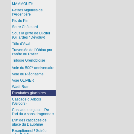
MAMMOUTH
Petites Aiguilles de
l’Argentière
Pic du Pin
Serre Châtelard
Sous la griffe de Lucifer
(Gillardes / Dévoluy)
Tête d’Aval
Traversée de l’Obiou par
l’arête du Ratier
Trilogie Grenobloise
e
Voie du 500
anniversaire
Voie du Pléonasme
Voie OLIVIER
Wadi-Rum
Escalades glaciaires
Cascade d’Arbois
(Vercors)
Cascade de glace : De
l’art du « sans dragonne »
Etat des cascades de
glace du Dauphiné
Exceptionnel ! Soirée