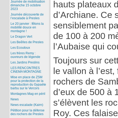
hauts plateaux d
Journée de mobilisation
dimanche 15 octobre
2023
d’Archiane. Ce s
Journée découverte de
l’escalade à Presles
sensiblement pa
Le 20 janvier : fêtons la
mobilité douce en
montagne !
de 100 à 200 mè
Le Dragon Vert
Les Beêlles de Presles
l’Aubaise qui co
Les Ecoutoux
Les frères Remy :
ouvreurs de légende
Toujours sur cet
Les Jardins Preslins
le vallon à l’est
LES RENCONTRES
CINEMA MONTAGNE
Mise en place de ZSM
rochers de Samb
pour la protection de la
reproduction du Gypaète
barbu sur le Vercors
d’eux de 500 à 
Montagnes Mag en péril
News
s’élèvent les ro
News escalade (Kairn)
Roy. Ces falais
Pétition pour la défense
des rochers de Presles