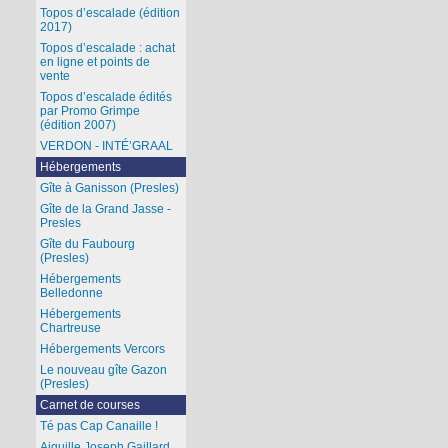
Topos d’escalade (édition
2017)
Topos d’escalade : achat
en ligne et points de
vente
Topos d’escalade édités
par Promo Grimpe
(édition 2007)
VERDON - INTÉ’GRAAL
Hébergements
Gîte à Ganisson (Presles)
Gîte de la Grand Jasse -
Presles
Gîte du Faubourg
(Presles)
Hébergements
Belledonne
Hébergements
Chartreuse
Hébergements Vercors
Le nouveau gîte Gazon
(Presles)
Carnet de courses
Té pas Cap Canaille !
Aiguille Joseph Gaillard