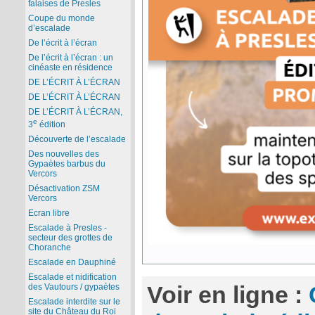
falaises de Presles
Coupe du monde
d’escalade
De l’écrit à l’écran
De l’écrit à l’écran : un
cinéaste en résidence
DE L’ÉCRIT À L’ÉCRAN
DE L’ÉCRIT À L’ÉCRAN
DE L’ÉCRIT À L’ÉCRAN,
e
3
édition
Découverte de l’escalade
Des nouvelles des
Gypaètes barbus du
Vercors
Désactivation ZSM
Vercors
Ecran libre
Escalade à Presles -
secteur des grottes de
Choranche
Escalade en Dauphiné
Escalade et nidification
Voir en ligne :
des Vautours / gypaètes
Escalade interdite sur le
site du Château du Roi