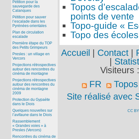
Pétition pour la
Topos d’escalade
sauvegarde des
Calanques
points de vente
Pétition pour sauver
l’escalade dans les
Topo-guide « Es
Pyrénées-orientales
Topo des écoles
Plan de circulation
escalade
Première étape du TOP
des Petits Grimpeurs
Accueil
|
Contact
|
Presles : un village en
Vercors
|
Statis
Projections rétrospectives
Visiteurs 
autour des rencontres du
cinéma de montagne
Projections rétrospectives
FR
Topos
autour des rencontres du
cinéma de montagne
2009
Site réalisé avec 
Protection du Gypaète
dans le Diois
Quelques nouvelles sur
CC BY
l’avifaune dans le Diois
Rassemblement
« Grandes voies » à
Presles (Vercors)
Rencontres du cinéma de