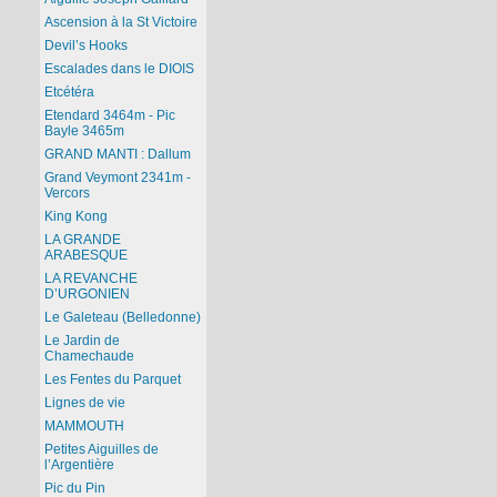
Ascension à la St Victoire
Devil’s Hooks
Escalades dans le DIOIS
Etcétéra
Etendard 3464m - Pic
Bayle 3465m
GRAND MANTI : Dallum
Grand Veymont 2341m -
Vercors
King Kong
LA GRANDE
ARABESQUE
LA REVANCHE
D’URGONIEN
Le Galeteau (Belledonne)
Le Jardin de
Chamechaude
Les Fentes du Parquet
Lignes de vie
MAMMOUTH
Petites Aiguilles de
l’Argentière
Pic du Pin