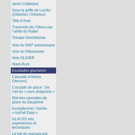
Serre Châtelard
Sous la griffe de Lucifer
(Gillardes / Dévoluy)
Tête d’Aval
Traversée de l’Obiou par
l’arête du Ratier
Trilogie Grenobloise
e
Voie du 500
anniversaire
Voie du Pléonasme
Voie OLIVIER
Wadi-Rum
Escalades glaciaires
Cascade d’Arbois
(Vercors)
Cascade de glace : De
l’art du « sans dragonne »
Etat des cascades de
glace du Dauphiné
Exceptionnel ! Soirée
« IceFall Data »
GLACES arts,
expériences et
techniques
Le bal du marquis est