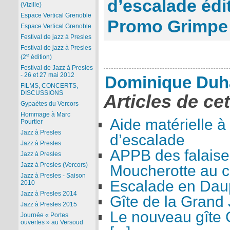
d’escalade édit
(Vizille)
Espace Vertical Grenoble
Promo Grimpe
Espace Vertical Grenoble
Festival de jazz à Presles
Festival de jazz à Presles
e
(2
édition)
Festival de Jazz à Presles
- 26 et 27 mai 2012
Dominique Duh
FILMS, CONCERTS,
DISCUSSIONS
Articles de ce
Gypaètes du Vercors
Hommage à Marc
Aide matérielle à
Pourtier
Jazz à Presles
d’escalade
Jazz à Presles
APPB des falaise
Jazz à Presles
Jazz à Presles (Vercors)
Moucherotte au co
Jazz à Presles - Saison
Escalade en Dau
2010
Jazz à Presles 2014
Gîte de la Grand 
Jazz à Presles 2015
Le nouveau gîte 
Journée « Portes
ouvertes » au Versoud