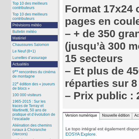
Top 10 des meilleurs
Format 17x24 
contributeurs
Top 10 des meilleurs
pages en coul
contributeurs
Prévisions météo
–
+ de 350 gra
Bulletin météo
Matériel
(jusqu’à 300 m
Chaussures Salomon
Le Neuf (8+1)
15 secteurs
Lunettes d’assurage
Actualités
–
Et plus de 45
es
9
rencontres du cinéma
de montagne
réparties sur 8
e
22
édition des « joueurs
de blocs »
–
Prix public : 
100 000 visiteurs
1965-2015 : Sur les
traces de Terray et
Martinetti, 50 ans de
pratique et d’évolution de
Version numérique
Nouvelle édition
Ac
l’escalade
Aliénation des chemins
Le topo intégral est également dispo
ruraux à Choranche
EOSYA Explore
.
(Vercors)