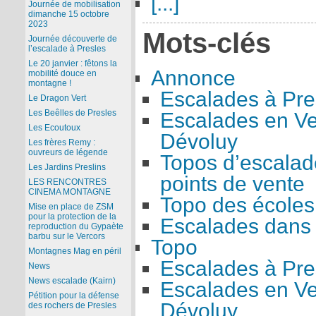
[...]
Journée de mobilisation
dimanche 15 octobre
2023
Mots-clés
Journée découverte de
l’escalade à Presles
Le 20 janvier : fêtons la
Annonce
mobilité douce en
montagne !
Escalades à Pre
Le Dragon Vert
Les Beêlles de Presles
Escalades en Ve
Les Ecoutoux
Dévoluy
Les frères Remy :
ouvreurs de légende
Topos d’escalade
Les Jardins Preslins
points de vente
LES RENCONTRES
CINEMA MONTAGNE
Topo des écoles
Mise en place de ZSM
pour la protection de la
Escalades dans 
reproduction du Gypaète
barbu sur le Vercors
Topo
Montagnes Mag en péril
Escalades à Pre
News
News escalade (Kairn)
Escalades en Ve
Pétition pour la défense
Dévoluy
des rochers de Presles