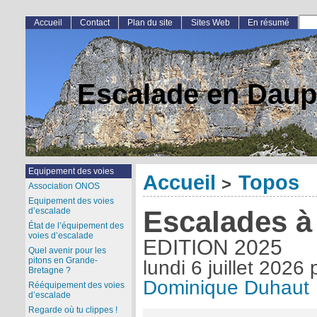
Accueil
Contact
Plan du site
Sites Web
En résumé
Escalade en Daup
Equipement des voies
Accueil
Topos
>
Association ONOS
Equipement des voies
Escalades à
d’escalade
État de l’équipement des
voies d’escalade
EDITION 2025
Quel avenir pour les
pitons en Grande-
lundi 6 juillet 2026
Bretagne ?
Dominique Duhaut
Rééquipement des voies
d’escalade
Regarde où tu clippes !