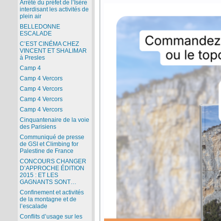
Arrêté du préfet de l’Isère
interdisant les activités de
plein air
BELLEDONNE
ESCALADE
C’EST CINÉMA CHEZ
VINCENT ET SHALIMAR
à Presles
Camp 4
Camp 4 Vercors
Camp 4 Vercors
Camp 4 Vercors
Camp 4 Vercors
Cinquantenaire de la voie
des Parisiens
Communiqué de presse
de GSI et Climbing for
Palestine de France
CONCOURS CHANGER
D’APPROCHE ÉDITION
2015 : ET LES
GAGNANTS SONT…
Confinement et activités
de la montagne et de
l’escalade
Conflits d’usage sur les