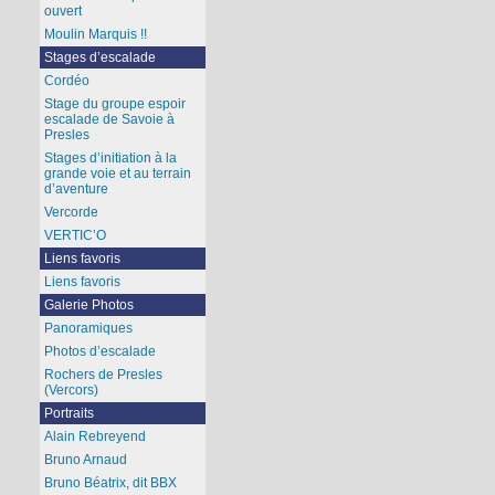
ouvert
Moulin Marquis !!
Stages d’escalade
Cordéo
Stage du groupe espoir
escalade de Savoie à
Presles
Stages d’initiation à la
grande voie et au terrain
d’aventure
Vercorde
VERTIC’O
Liens favoris
Liens favoris
Galerie Photos
Panoramiques
Photos d’escalade
Rochers de Presles
(Vercors)
Portraits
Alain Rebreyend
Bruno Arnaud
Bruno Béatrix, dit BBX