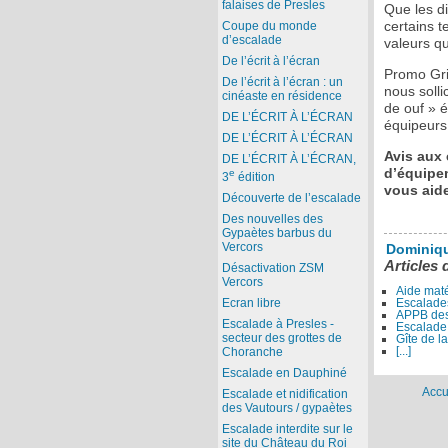
falaises de Presles
Que les di
certains 
Coupe du monde
d’escalade
valeurs qu
De l’écrit à l’écran
Promo Gri
De l’écrit à l’écran : un
nous solli
cinéaste en résidence
de ouf » 
DE L’ÉCRIT À L’ÉCRAN
équipeurs 
DE L’ÉCRIT À L’ÉCRAN
Avis aux 
DE L’ÉCRIT À L’ÉCRAN,
d’équipe
e
3
édition
vous aide
Découverte de l’escalade
Des nouvelles des
Gypaètes barbus du
Vercors
Dominiq
Articles 
Désactivation ZSM
Vercors
Aide maté
Ecran libre
Escalade
APPB des 
Escalade à Presles -
Escalade
secteur des grottes de
Gîte de l
[...]
Choranche
Escalade en Dauphiné
Accu
Escalade et nidification
des Vautours / gypaètes
Escalade interdite sur le
site du Château du Roi