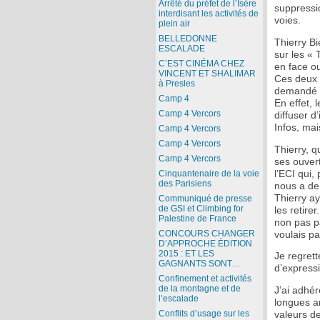
Arrêté du préfet de l’Isère
suppressi
interdisant les activités de
voies.
plein air
BELLEDONNE
Thierry Bi
ESCALADE
sur les « 
C’EST CINÉMA CHEZ
en face ou
VINCENT ET SHALIMAR
Ces deux 
à Presles
demandé de
Camp 4
En effet, 
Camp 4 Vercors
diffuser d
Infos, mai
Camp 4 Vercors
Camp 4 Vercors
Thierry, q
Camp 4 Vercors
ses ouver
l’ECI qui
Cinquantenaire de la voie
des Parisiens
nous a de
Thierry a
Communiqué de presse
de GSI et Climbing for
les retire
Palestine de France
non pas pa
CONCOURS CHANGER
voulais pa
D’APPROCHE ÉDITION
2015 : ET LES
Je regrett
GAGNANTS SONT…
d’expressi
Confinement et activités
de la montagne et de
J’ai adhér
l’escalade
longues a
Conflits d’usage sur les
valeurs de