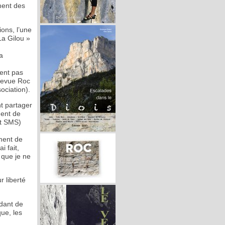
ment des
ons, l’une
La Gilou »
a
vent pas
 revue Roc
ociation).
nt partager
dent de
et SMS)
ment de
i fait,
 que je ne
r liberté
ndant de
ue, les