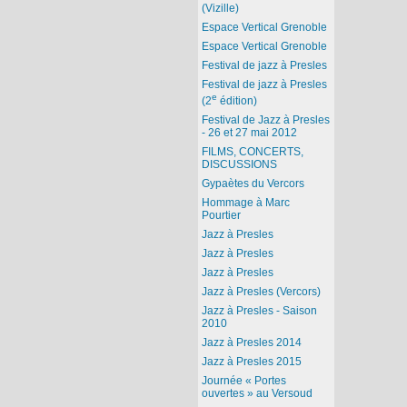
(Vizille)
Espace Vertical Grenoble
Espace Vertical Grenoble
Festival de jazz à Presles
Festival de jazz à Presles
e
(2
édition)
Festival de Jazz à Presles
- 26 et 27 mai 2012
FILMS, CONCERTS,
DISCUSSIONS
Gypaètes du Vercors
Hommage à Marc
Pourtier
Jazz à Presles
Jazz à Presles
Jazz à Presles
Jazz à Presles (Vercors)
Jazz à Presles - Saison
2010
Jazz à Presles 2014
Jazz à Presles 2015
Journée « Portes
ouvertes » au Versoud