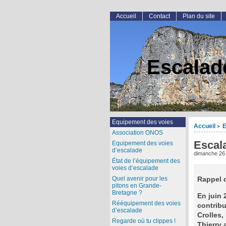
Accueil
Contact
Plan du site
Escalad
Equipement des voies
Accueil
E
>
Association ONOS
Escala
Equipement des voies
d’escalade
dimanche 26
État de l’équipement des
voies d’escalade
Quel avenir pour les
Rappel d
pitons en Grande-
Bretagne ?
En juin
Rééquipement des voies
contribu
d’escalade
Crolles,
Regarde où tu clippes !
Thierry 