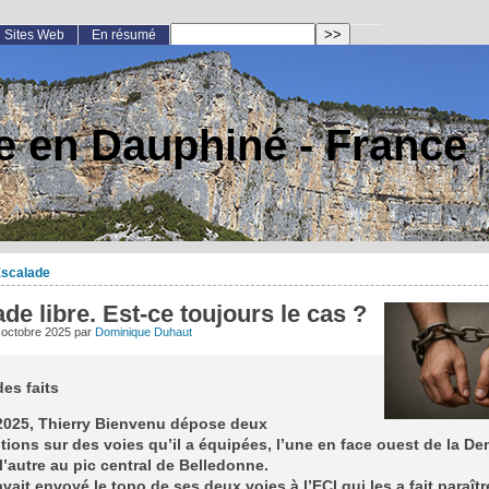
Sites Web
En résumé
e en Dauphiné - France
scalade
de libre. Est-ce toujours le cas ?
 octobre 2025
par
Dominique Duhaut
es faits
 2025, Thierry Bienvenu dépose deux
tions sur des voies qu’il a équipées, l’une en face ouest de la De
 l’autre au pic central de Belledonne.
avait envoyé le topo de ses deux voies à l’ECI qui les a fait paraît