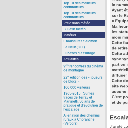
Top 10 des meilleurs
le numér
contributeurs
Ayant ét
Top 10 des meilleurs
sur le R
contributeurs
« Equip
Prévisions météo
Malheur
Bulletin météo
les stat
Matériel
mois min
Chaussures Salomon
Cette fa
Le Neuf (8+1)
de retir
Lunettes d’assurage
Cette at
synonyme
Actualités
particul
es
9
rencontres du cinéma
matériel
de montagne
diffuser
e
22
édition des « joueurs
Cette de
de blocs »
site web
100 000 visiteurs
aucune 
1965-2015 : Sur les
C’est po
traces de Terray et
Martinetti, 50 ans de
et de pu
pratique et d’évolution de
l’escalade
Aliénation des chemins
Escala
ruraux à Choranche
(Vercors)
J’ai été c