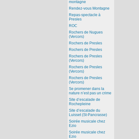
montagne
Rendez-vous Montagne
Repas-spectacle à
Presles
ROC
Rochers de Nugues
(Vercors)
Rochers de Presles
Rochers de Presles
Rochers de Presles
(Vercors)
Rochers de Presles
(Vercors)
Rochers de Presles
(Vercors)
Se promener dans la
nature n’est pas un crime
Site d’escalade de
Rochepleine
Site d’escalade du
Luisset (St-Pancrasse)
Soirée musicale chez
Ezio
Soirée musicale chez
Ezio