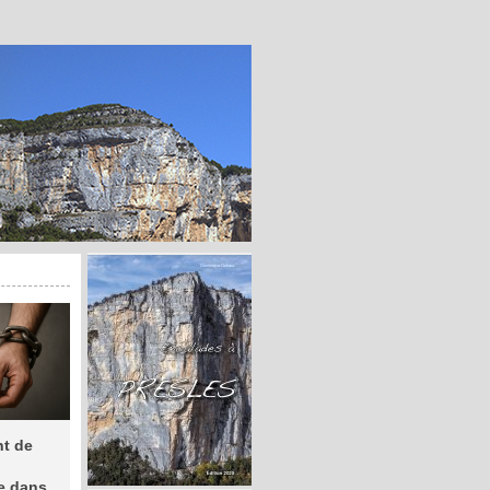
nt de
re dans