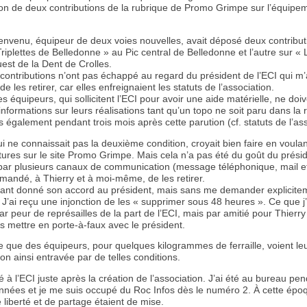
on de deux contributions de la rubrique de Promo Grimpe sur l’équipe
envenu, équipeur de deux voies nouvelles, avait déposé deux contributi
Triplettes de Belledonne » au Pic central de Belledonne et l’autre sur « 
est de la Dent de Crolles.
contributions n’ont pas échappé au regard du président de l’ECI qui m’
 les retirer, car elles enfreignaient les statuts de l’association.
les équipeurs, qui sollicitent l’ECI pour avoir une aide matérielle, ne doi
’informations sur leurs réalisations tant qu’un topo ne soit paru dans la
s également pendant trois mois après cette parution (cf. statuts de l’ass
ui ne connaissait pas la deuxième condition, croyait bien faire en voula
tures sur le site Promo Grimpe. Mais cela n’a pas été du goût du prési
, par plusieurs canaux de communication (message téléphonique, mail 
mandé, à Thierry et à moi-même, de les retirer.
yant donné son accord au président, mais sans me demander explicite
r. J’ai reçu une injonction de les « supprimer sous 48 heures ». Ce que j’a
r peur de représailles de la part de l’ECI, mais par amitié pour Thierry
s mettre en porte-à-faux avec le président.
e que des équipeurs, pour quelques kilogrammes de ferraille, voient leu
on ainsi entravée par de telles conditions.
é à l’ECI juste après la création de l’association. J’ai été au bureau pe
nnées et je me suis occupé du Roc Infos dès le numéro 2. À cette époq
 liberté et de partage étaient de mise.