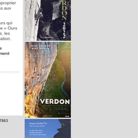
pproprier
as aux
urs qui
oie « Ours
, les
ation.
s
ement
7863