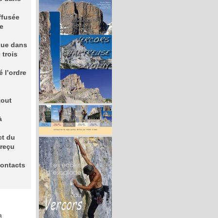
ffusée
ue
que dans
 trois
 l’ordre
tout
à
ct du
 reçu
contacts
a