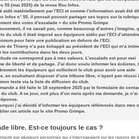
o 55 (mai 2025) de la revue Roc Infos.
é aidé matériellement par l’ECI et comme l’information avait été di
oc Infos n° 55, il pensait pouvoir partager ses topos sur la rubriq
ement des voies d’escalade » du site Promo Grimpe
eusement, il ne savait pas, comme beaucoup d’autres j’imagine, 
uts du club il était imposé aux équipeurs aidés par l’ECI d’attendre
imum pour faire une publication en dehors de l’ECI.
ute de Thierry n’a pas échappé au président de l’ECI qui m’a intimé
er les contributions dans les deux jours.
titude ne correspond pas à mes valeurs. L’escalade est pour moi
 de liberté et de partage. J’ai donc voulu informer les écéistes, 
ièrement les équipeurs qui sollicitent le club pour avoir une aide
le, en souhaitant disposer d’une tribune libre, n’ayant pas réussi 
 mon texte via la liste de diffusion du club.
mande a été faite le 18 septembre 2025 par le formulaire de conta
 du club. A ce jour, soit plus d’un mois après ma demande, je n’ai
réponse.
urquoi j’ai décidé d’informer les équipeurs référencés dans mes 
blier cet article sur le site Promo Grimpe.
de libre. Est-ce toujours le cas ?
ontacté par plusieurs personnes qui s’interrogeaient sur les raisons de l