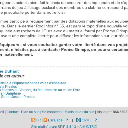
rigeants actuels aient fait le choix de censurer des équipeurs et de s’a
terrains de jeu à l’usage exclusif des membres du club ne correspond p
e je souhaite porter dans notre loisir.
mpe participe à l’équipement par des dotations matérielles aux équipe
cite. Dans le dernier Roc Infos n° 55, est paru le topo d’une nouvelle v
équipée aux rochers de l’Ours avec du matériel fourni par Promo Grimpe
ayant une complète liberté pour diffuser les informations sur leur réalis
équipeurs : si vous souhaitez garder votre liberté dans vos projet
ment, n’hésitez pas à contacter Promo Grimpe, on pourra certain
r matériellement.
ue Duhaut
de cet auteur
rielle à l’équipement des voies d’escalade
s à Presles
falaises du Vercors, du Moucherotte au col de l’Arc
 en Dauphiné
a Grand Jasse - Presles
eil
|
Contact
|
Plan du site
|
Se connecter
|
Statistiques du site
|
Visiteurs :
866 /
302
?
?
FR
Escalade
|
OPML
Site réalisé avec SPIP 4.4.13
+
AHUNTSIC