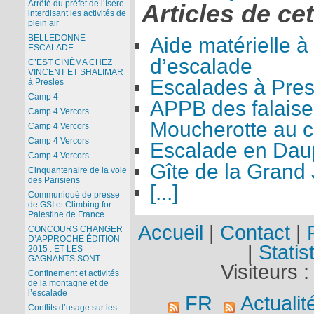
Arrêté du préfet de l’Isère
Articles de ce
interdisant les activités de
plein air
BELLEDONNE
Aide matérielle à
ESCALADE
d’escalade
C’EST CINÉMA CHEZ
VINCENT ET SHALIMAR
Escalades à Pres
à Presles
Camp 4
APPB des falaise
Camp 4 Vercors
Moucherotte au co
Camp 4 Vercors
Camp 4 Vercors
Escalade en Dau
Camp 4 Vercors
Gîte de la Grand 
Cinquantenaire de la voie
des Parisiens
[...]
Communiqué de presse
de GSI et Climbing for
Palestine de France
Accueil
|
Contact
|
CONCOURS CHANGER
D’APPROCHE ÉDITION
|
Statis
2015 : ET LES
GAGNANTS SONT…
Visiteurs 
Confinement et activités
de la montagne et de
l’escalade
FR
Actualit
Conflits d’usage sur les