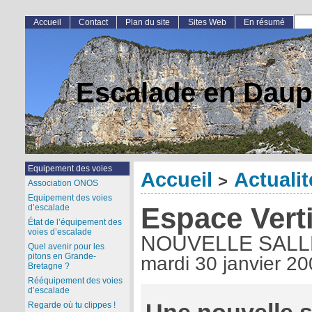
Accueil
Contact
Plan du site
Sites Web
En résumé
Escalade en Daup
Equipement des voies
Accueil
Actualit
>
Association ONOS
Equipement des voies
Espace Vert
d’escalade
État de l’équipement des
voies d’escalade
NOUVELLE SALL
Quel avenir pour les
pitons en Grande-
mardi 30 janvier 2
Bretagne ?
Rééquipement des voies
d’escalade
Regarde où tu clippes !