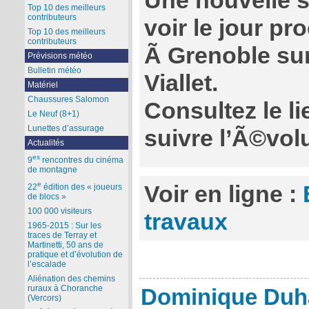
Une nouvelle s
Top 10 des meilleurs
contributeurs
voir le jour p
Top 10 des meilleurs
contributeurs
Ã Grenoble sur
Prévisions météo
Bulletin météo
Viallet.
Matériel
Chaussures Salomon
Consultez le l
Le Neuf (8+1)
Lunettes d’assurage
suivre l’Ã©vol
Actualités
es
9
rencontres du cinéma
de montagne
e
Voir en ligne :
22
édition des « joueurs
de blocs »
100 000 visiteurs
travaux
1965-2015 : Sur les
traces de Terray et
Martinetti, 50 ans de
pratique et d’évolution de
l’escalade
Aliénation des chemins
ruraux à Choranche
Dominique Duh
(Vercors)