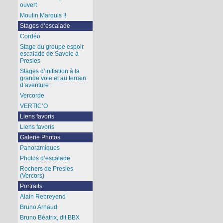
ouvert
Moulin Marquis !!
Stages d’escalade
Cordéo
Stage du groupe espoir
escalade de Savoie à
Presles
Stages d’initiation à la
grande voie et au terrain
d’aventure
Vercorde
VERTIC’O
Liens favoris
Liens favoris
Galerie Photos
Panoramiques
Photos d’escalade
Rochers de Presles
(Vercors)
Portraits
Alain Rebreyend
Bruno Arnaud
Bruno Béatrix, dit BBX