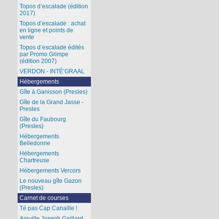
Topos d’escalade (édition
2017)
Topos d’escalade : achat
en ligne et points de
vente
Topos d’escalade édités
par Promo Grimpe
(édition 2007)
VERDON - INTÉ’GRAAL
Hébergements
Gîte à Ganisson (Presles)
Gîte de la Grand Jasse -
Presles
Gîte du Faubourg
(Presles)
Hébergements
Belledonne
Hébergements
Chartreuse
Hébergements Vercors
Le nouveau gîte Gazon
(Presles)
Carnet de courses
Té pas Cap Canaille !
Aiguille Joseph Gaillard