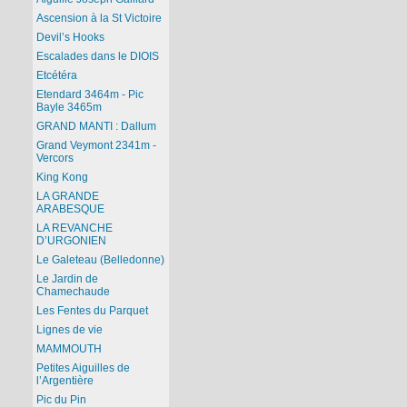
Ascension à la St Victoire
Devil’s Hooks
Escalades dans le DIOIS
Etcétéra
Etendard 3464m - Pic
Bayle 3465m
GRAND MANTI : Dallum
Grand Veymont 2341m -
Vercors
King Kong
LA GRANDE
ARABESQUE
LA REVANCHE
D’URGONIEN
Le Galeteau (Belledonne)
Le Jardin de
Chamechaude
Les Fentes du Parquet
Lignes de vie
MAMMOUTH
Petites Aiguilles de
l’Argentière
Pic du Pin