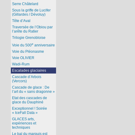
Serre Châtelard
Sous la griffe de Lucifer
(Gillardes / Dévoluy)
Tête d’Aval
Traversée de l’Obiou par
l’arête du Ratier
Trilogie Grenobloise
e
Voie du 500
anniversaire
Voie du Pléonasme
Voie OLIVIER
Wadi-Rum
Escalades glaciaires
Cascade d’Arbois
(Vercors)
Cascade de glace : De
l’art du « sans dragonne »
Etat des cascades de
glace du Dauphiné
Exceptionnel ! Soirée
« IceFall Data »
GLACES arts,
expériences et
techniques
Le bal du marquis est