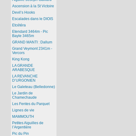
Ascension à la St Victoire
Devil’s Hooks
Escalades dans le DIOIS
Etcétéra
Etendard 3464m - Pic
Bayle 3465m
GRAND MANTI : Dallum
Grand Veymont 2341m -
Vercors
King Kong
LA GRANDE
ARABESQUE
LA REVANCHE
D’URGONIEN
Le Galeteau (Belledonne)
Le Jardin de
Chamechaude
Les Fentes du Parquet
Lignes de vie
MAMMOUTH
Petites Aiguilles de
l’Argentière
Pic du Pin