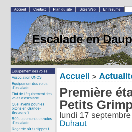
Accueil
Contact
Plan du site
Sites Web
En résumé
Escalade en Daup
Equipement des voies
Accueil
Actualit
>
Association ONOS
Equipement des voies
Première ét
d’escalade
État de l’équipement des
voies d’escalade
Petits Grim
Quel avenir pour les
pitons en Grande-
Bretagne ?
lundi 17 septembre
Rééquipement des voies
Duhaut
d’escalade
Regarde où tu clippes !