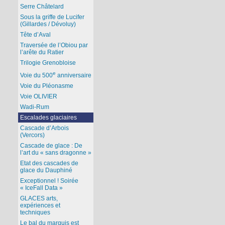
Serre Châtelard
Sous la griffe de Lucifer
(Gillardes / Dévoluy)
Tête d’Aval
Traversée de l’Obiou par
l’arête du Ratier
Trilogie Grenobloise
e
Voie du 500
anniversaire
Voie du Pléonasme
Voie OLIVIER
Wadi-Rum
Escalades glaciaires
Cascade d’Arbois
(Vercors)
Cascade de glace : De
l’art du « sans dragonne »
Etat des cascades de
glace du Dauphiné
Exceptionnel ! Soirée
« IceFall Data »
GLACES arts,
expériences et
techniques
Le bal du marquis est