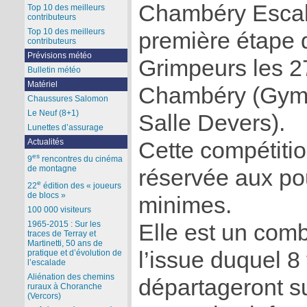
Chambéry Escal
Top 10 des meilleurs
contributeurs
Top 10 des meilleurs
première étape 
contributeurs
Prévisions météo
Grimpeurs les 27
Bulletin météo
Matériel
Chambéry (Gymn
Chaussures Salomon
Le Neuf (8+1)
Salle Devers).
Lunettes d’assurage
Actualités
Cette compétitio
es
9
rencontres du cinéma
de montagne
réservée aux po
e
22
édition des « joueurs
de blocs »
minimes.
100 000 visiteurs
1965-2015 : Sur les
Elle est un com
traces de Terray et
Martinetti, 50 ans de
l’issue duquel 8 
pratique et d’évolution de
l’escalade
Aliénation des chemins
départageront su
ruraux à Choranche
(Vercors)