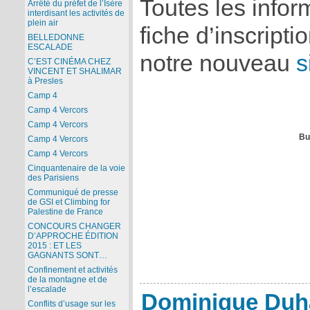
Toutes les infor
Arrêté du préfet de l’Isère
interdisant les activités de
plein air
fiche d’inscripti
BELLEDONNE
ESCALADE
notre nouveau
s
C’EST CINÉMA CHEZ
VINCENT ET SHALIMAR
à Presles
Camp 4
Camp 4 Vercors
Camp 4 Vercors
Bul
Camp 4 Vercors
Camp 4 Vercors
Cinquantenaire de la voie
des Parisiens
Communiqué de presse
de GSI et Climbing for
Palestine de France
CONCOURS CHANGER
D’APPROCHE ÉDITION
2015 : ET LES
GAGNANTS SONT…
Confinement et activités
de la montagne et de
l’escalade
Dominique Duh
Conflits d’usage sur les