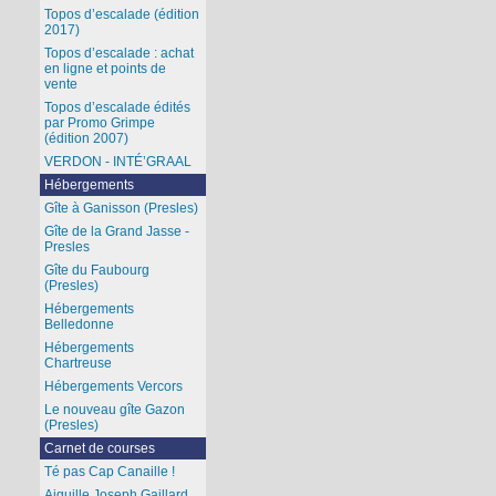
Topos d’escalade (édition
2017)
Topos d’escalade : achat
en ligne et points de
vente
Topos d’escalade édités
par Promo Grimpe
(édition 2007)
VERDON - INTÉ’GRAAL
Hébergements
Gîte à Ganisson (Presles)
Gîte de la Grand Jasse -
Presles
Gîte du Faubourg
(Presles)
Hébergements
Belledonne
Hébergements
Chartreuse
Hébergements Vercors
Le nouveau gîte Gazon
(Presles)
Carnet de courses
Té pas Cap Canaille !
Aiguille Joseph Gaillard