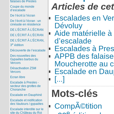
falaises de Presles
Articles de ce
Coupe du monde
d’escalade
Escalades en Ver
De l’écrit à l’écran
De l’écrit à l’écran : un
Dévoluy
cinéaste en résidence
DE L’ÉCRIT À L’ÉCRAN
Aide matérielle à
DE L’ÉCRIT À L’ÉCRAN
d’escalade
DE L’ÉCRIT À L’ÉCRAN,
e
3
édition
Escalades à Pres
Découverte de l’escalade
APPB des falaise
Des nouvelles des
Gypaètes barbus du
Moucherotte au co
Vercors
Désactivation ZSM
Escalade en Dau
Vercors
[...]
Ecran libre
Escalade à Presles -
secteur des grottes de
Mots-clés
Choranche
Escalade en Dauphiné
Escalade et nidification
CompÃ©tition
des Vautours / gypaètes
Escalade interdite sur le
e
site du Château du Roi