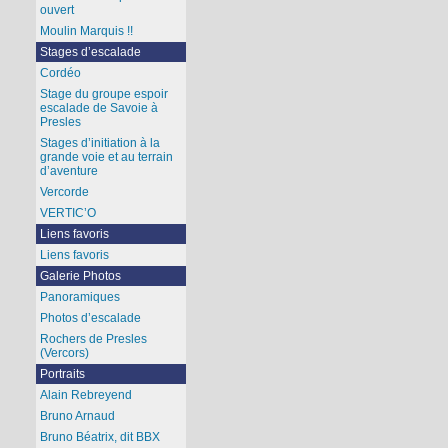
ouvert
Moulin Marquis !!
Stages d’escalade
Cordéo
Stage du groupe espoir
escalade de Savoie à
Presles
Stages d’initiation à la
grande voie et au terrain
d’aventure
Vercorde
VERTIC’O
Liens favoris
Liens favoris
Galerie Photos
Panoramiques
Photos d’escalade
Rochers de Presles
(Vercors)
Portraits
Alain Rebreyend
Bruno Arnaud
Bruno Béatrix, dit BBX