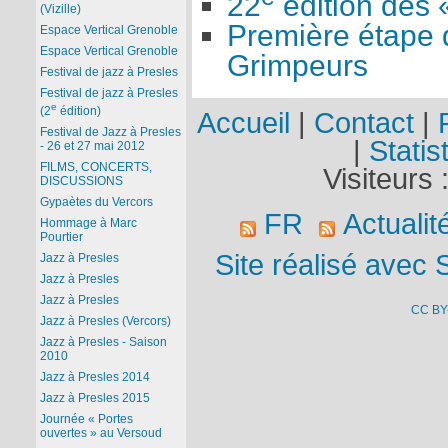
22
édition des 
(Vizille)
Première étape 
Espace Vertical Grenoble
Espace Vertical Grenoble
Grimpeurs
Festival de jazz à Presles
Festival de jazz à Presles
e
(2
édition)
Accueil
|
Contact
|
Festival de Jazz à Presles
|
Statis
- 26 et 27 mai 2012
FILMS, CONCERTS,
Visiteurs 
DISCUSSIONS
Gypaètes du Vercors
FR
Actualit
Hommage à Marc
Pourtier
Site réalisé avec 
Jazz à Presles
Jazz à Presles
Jazz à Presles
CC BY
Jazz à Presles (Vercors)
Jazz à Presles - Saison
2010
Jazz à Presles 2014
Jazz à Presles 2015
Journée « Portes
ouvertes » au Versoud