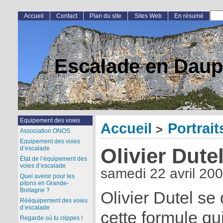
Accueil
Contact
Plan du site
Sites Web
En résumé
Escalade en Daup
Equipement des voies
Accueil
Portrait
>
Association ONOS
Equipement des voies
Olivier Dute
d’escalade
État de l’équipement des
voies d’escalade
samedi 22 avril 20
Quel avenir pour les
pitons en Grande-
Bretagne ?
Olivier Dutel se
Rééquipement des voies
d’escalade
cette formule qu
Regarde où tu clippes !