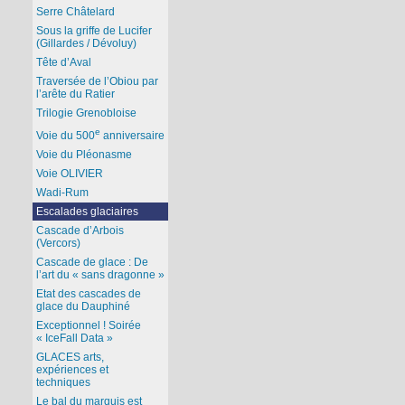
Serre Châtelard
Sous la griffe de Lucifer
(Gillardes / Dévoluy)
Tête d’Aval
Traversée de l’Obiou par
l’arête du Ratier
Trilogie Grenobloise
e
Voie du 500
anniversaire
Voie du Pléonasme
Voie OLIVIER
Wadi-Rum
Escalades glaciaires
Cascade d’Arbois
(Vercors)
Cascade de glace : De
l’art du « sans dragonne »
Etat des cascades de
glace du Dauphiné
Exceptionnel ! Soirée
« IceFall Data »
GLACES arts,
expériences et
techniques
Le bal du marquis est