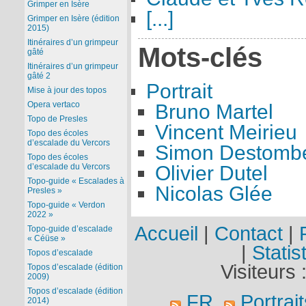
Grimper en Isère
[...]
Grimper en Isère (édition
2015)
Itinéraires d’un grimpeur
Mots-clés
gâté
Itinéraires d’un grimpeur
gâté 2
Portrait
Mise à jour des topos
Opera vertaco
Bruno Martel
Topo de Presles
Vincent Meirieu
Topo des écoles
d’escalade du Vercors
Simon Destomb
Topo des écoles
Olivier Dutel
d’escalade du Vercors
Topo-guide « Escalades à
Nicolas Glée
Presles »
Topo-guide « Verdon
2022 »
Accueil
|
Contact
|
Topo-guide d’escalade
« Céüse »
|
Statis
Topos d’escalade
Visiteurs 
Topos d’escalade (édition
2009)
Topos d’escalade (édition
FR
Portrait
2014)