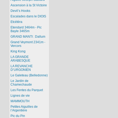
Ascension à la St Victoire
Devil’s Hooks
Escalades dans le DIOIS
Etcétéra
Etendard 3464m - Pic
Bayle 3465m
GRAND MANTI : Dallum
Grand Veymont 2341m -
Vercors
King Kong
LA GRANDE
ARABESQUE
LA REVANCHE
D’URGONIEN
Le Galeteau (Belledonne)
Le Jardin de
Chamechaude
Les Fentes du Parquet
Lignes de vie
MAMMOUTH
Petites Aiguilles de
l’Argentière
Pic du Pin