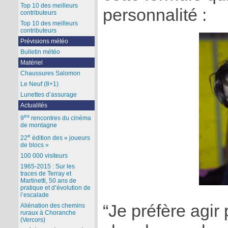
Top 10 des meilleurs
personnalité :
contributeurs
Top 10 des meilleurs
contributeurs
Prévisions météo
Bulletin météo
Matériel
Chaussures Salomon
Le Neuf (8+1)
Lunettes d’assurage
Actualités
es
9
rencontres du cinéma
de montagne
e
22
édition des « joueurs
de blocs »
100 000 visiteurs
1965-2015 : Sur les
traces de Terray et
Martinetti, 50 ans de
pratique et d’évolution de
l’escalade
“Je préfère agir 
Aliénation des chemins
ruraux à Choranche
(Vercors)