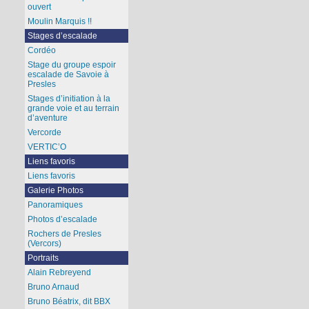
ouvert
Moulin Marquis !!
Stages d’escalade
Cordéo
Stage du groupe espoir
escalade de Savoie à
Presles
Stages d’initiation à la
grande voie et au terrain
d’aventure
Vercorde
VERTIC’O
Liens favoris
Liens favoris
Galerie Photos
Panoramiques
Photos d’escalade
Rochers de Presles
(Vercors)
Portraits
Alain Rebreyend
Bruno Arnaud
Bruno Béatrix, dit BBX