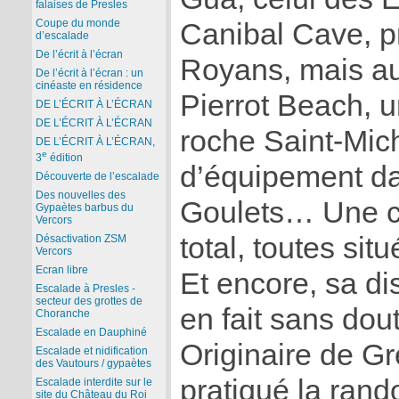
falaises de Presles
Coupe du monde
Canibal Cave, p
d’escalade
De l’écrit à l’écran
Royans, mais au
De l’écrit à l’écran : un
cinéaste en résidence
Pierrot Beach, u
DE L’ÉCRIT À L’ÉCRAN
DE L’ÉCRIT À L’ÉCRAN
roche Saint-Mich
DE L’ÉCRIT À L’ÉCRAN,
e
3
édition
d’équipement d
Découverte de l’escalade
Des nouvelles des
Goulets… Une c
Gypaètes barbus du
Vercors
total, toutes sit
Désactivation ZSM
Vercors
Ecran libre
Et encore, sa dis
Escalade à Presles -
secteur des grottes de
en fait sans dout
Choranche
Escalade en Dauphiné
Originaire de Gr
Escalade et nidification
des Vautours / gypaètes
pratiqué la ran
Escalade interdite sur le
site du Château du Roi