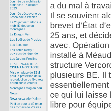
Journée de mobilisation
a du mal à trava
dimanche 15 octobre
2023
Il se souvient al
Journée découverte de
l’escalade à Presles
Le 20 janvier : fêtons la
brevet d’État d’
mobilité douce en
montagne !
25 ans, et décid
Le Dragon Vert
Les Beêlles de Presles
avec. Opération 
Les Ecoutoux
Les frères Remy :
installé à Méaudre
ouvreurs de légende
Les Jardins Preslins
structure Vercor
LES RENCONTRES
CINEMA MONTAGNE
plusieurs BE. Il t
Mise en place de ZSM
pour la protection de la
reproduction du Gypaète
essentiellement d
barbu sur le Vercors
Montagnes Mag en péril
ce qui lui lais
News
News escalade (Kairn)
libre pour équip
Pétition pour la défense
des rochers de Presles