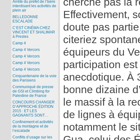
cherche pas la 
Arrêté du préfet de l’Isère
interdisant les activités de
plein air
Effectivement, s
BELLEDONNE
ESCALADE
doute pas parti
C’EST CINÉMA CHEZ
VINCENT ET SHALIMAR
citeriez sponta
à Presles
Camp 4
équipeurs du Ver
Camp 4 Vercors
Camp 4 Vercors
participation est 
Camp 4 Vercors
Camp 4 Vercors
anecdotique. À 3
Cinquantenaire de la voie
des Parisiens
bonne dizaine d
Communiqué de presse
de GSI et Climbing for
Palestine de France
le massif à la r
CONCOURS CHANGER
D’APPROCHE ÉDITION
de lignes à équip
2015 : ET LES
GAGNANTS SONT…
Confinement et activités
notamment le sit
de la montagne et de
l’escalade
Gua, celui des 
Conflits d’usage sur les