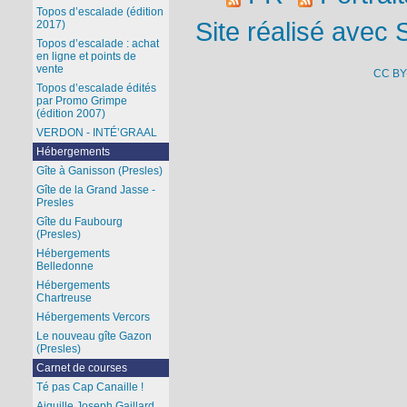
Topos d’escalade (édition
Site réalisé avec 
2017)
Topos d’escalade : achat
en ligne et points de
vente
CC BY
Topos d’escalade édités
par Promo Grimpe
(édition 2007)
VERDON - INTÉ’GRAAL
Hébergements
Gîte à Ganisson (Presles)
Gîte de la Grand Jasse -
Presles
Gîte du Faubourg
(Presles)
Hébergements
Belledonne
Hébergements
Chartreuse
Hébergements Vercors
Le nouveau gîte Gazon
(Presles)
Carnet de courses
Té pas Cap Canaille !
Aiguille Joseph Gaillard