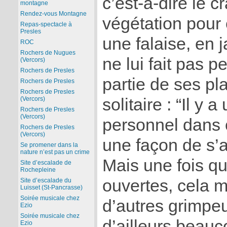
c’est-à-dire le 
montagne
Rendez-vous Montagne
végétation pour
Repas-spectacle à
Presles
une falaise, en 
ROC
Rochers de Nugues
ne lui fait pas p
(Vercors)
Rochers de Presles
partie de ses pl
Rochers de Presles
Rochers de Presles
solitaire : “Il y a
(Vercors)
Rochers de Presles
(Vercors)
personnel dans ce
Rochers de Presles
(Vercors)
une façon de s’a
Se promener dans la
nature n’est pas un crime
Mais une fois qu
Site d’escalade de
Rochepleine
ouvertes, cela me
Site d’escalade du
Luisset (St-Pancrasse)
Soirée musicale chez
d’autres grimpeur
Ezio
Soirée musicale chez
d’ailleurs beauc
Ezio