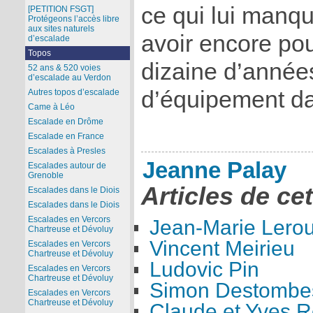
ce qui lui manqu
[PETITION FSGT]
Protégeons l’accès libre
aux sites naturels
avoir encore po
d’escalade
Topos
dizaine d’années
52 ans & 520 voies
d’escalade au Verdon
d’équipement da
Autres topos d’escalade
Came à Léo
Escalade en Drôme
Escalade en France
Escalades à Presles
Jeanne Palay
Escalades autour de
Grenoble
Articles de ce
Escalades dans le Diois
Escalades dans le Diois
Escalades en Vercors
Jean-Marie Lero
Chartreuse et Dévoluy
Vincent Meirieu
Escalades en Vercors
Chartreuse et Dévoluy
Ludovic Pin
Escalades en Vercors
Chartreuse et Dévoluy
Simon Destombe
Escalades en Vercors
Chartreuse et Dévoluy
Claude et Yves 