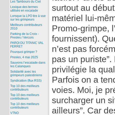
Les Tambours du Ciel
surtout au début,
Lexique des termes
utilisés en escalade
matériel lui-mêm
Lorsque la LPO tire à vue
sur les grimpeurs
Meilleurs contributeurs
Promo-grimpe, l
2010
Parking de la Croix -
fournissent). Qu
Presles / Vercors
PAROI DU TITANIC VAL
n’est pas forcém
FERRET
Pourquoi grimper ?
pas un puriste”. 
Presles, 4 mai 2025
Sauvons l’escalade dans
les Calanques
privilégie la qual
Solidarité avec les
grimpeurs palestiniens
Parfois on a ten
Syndication (flux RSS)
Top 10 des meilleurs
voies. Moi, je p
contributeurs
Top 10 des meilleurs
surcharger un sit
contributeurs
Top 10 des meilleurs
ailleurs”. Car de
contributeurs
VTNO