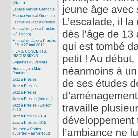
(Vizille)
jeune âge avec 
Espace Vertical Grenoble
Espace Vertical Grenoble
L’escalade, il la
Festival de jazz à Presles
Festival de jazz à Presles
dès l’âge de 13 
e
(2
édition)
Festival de Jazz à Presles
qui est tombé da
- 26 et 27 mai 2012
FILMS, CONCERTS,
petit ! Au début,
DISCUSSIONS
Gypaètes du Vercors
néanmoins à un a
Hommage à Marc
Pourtier
Jazz à Presles
de ses études d
Jazz à Presles
d’aménagement du
Jazz à Presles
Jazz à Presles (Vercors)
travaille plusie
Jazz à Presles - Saison
2010
Jazz à Presles 2014
développement t
Jazz à Presles 2015
l’ambiance ne lui
Journée « Portes
ouvertes » au Versoud