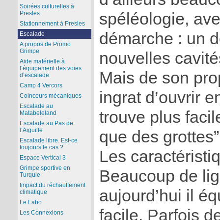
Soirées culturelles à
spéléologie, av
Presles
Stationnement à Presles
démarche : un dé
Escalade
A propos de Promo
Grimpe
nouvelles cavité
Aide matérielle à
l’équipement des voies
Mais de son pro
d’escalade
Camp 4 Vercors
ingrat d’ouvrir 
Coinceurs mécaniques
Escalade au
trouve plus faci
Matabeleland
Escalade au Pas de
l’Aiguille
que des grottes”
Escalade libre. Est-ce
toujours le cas ?
Les caractéristi
Espace Vertical 3
Grimpe sportive en
Beaucoup de lign
Turquie
Impact du réchauffement
aujourd’hui il é
climatique
Le Labo
facile. Parfois 
Les Connexions