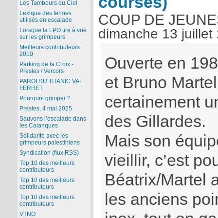
courses)
Les Tambours du Ciel
Lexique des termes
COUP DE JEUNE
utilisés en escalade
dimanche 13 juillet
Lorsque la LPO tire à vue
sur les grimpeurs
Meilleurs contributeurs
2010
Ouverte en 198
Parking de la Croix -
Presles / Vercors
et Bruno Martel,
PAROI DU TITANIC VAL
FERRET
certainement un
Pourquoi grimper ?
Presles, 4 mai 2025
des Gillardes.
Sauvons l’escalade dans
les Calanques
Mais son équi
Solidarité avec les
grimpeurs palestiniens
Syndication (flux RSS)
vieillir, c’est p
Top 10 des meilleurs
contributeurs
Béatrix/Martel 
Top 10 des meilleurs
contributeurs
les anciens poi
Top 10 des meilleurs
contributeurs
VTNO