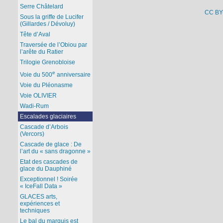
Serre Châtelard
CC BY
Sous la griffe de Lucifer
(Gillardes / Dévoluy)
Tête d’Aval
Traversée de l’Obiou par
l’arête du Ratier
Trilogie Grenobloise
e
Voie du 500
anniversaire
Voie du Pléonasme
Voie OLIVIER
Wadi-Rum
Escalades glaciaires
Cascade d’Arbois
(Vercors)
Cascade de glace : De
l’art du « sans dragonne »
Etat des cascades de
glace du Dauphiné
Exceptionnel ! Soirée
« IceFall Data »
GLACES arts,
expériences et
techniques
Le bal du marquis est