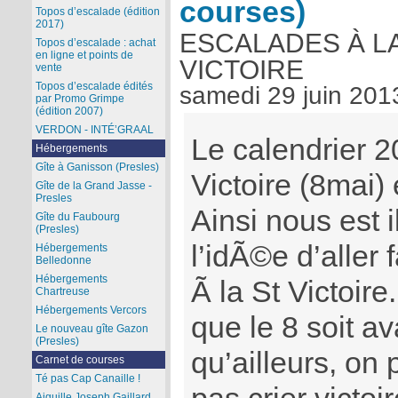
courses)
Topos d’escalade (édition
2017)
ESCALADES À L
Topos d’escalade : achat
en ligne et points de
VICTOIRE
vente
Topos d’escalade édités
samedi 29 juin 201
par Promo Grimpe
(édition 2007)
VERDON - INTÉ’GRAAL
Le calendrier 
Hébergements
Gîte à Ganisson (Presles)
Victoire (8mai)
Gîte de la Grand Jasse -
Presles
Ainsi nous est 
Gîte du Faubourg
(Presles)
l’idÃ©e d’aller
Hébergements
Belledonne
Hébergements
Ã la St Victoire
Chartreuse
Hébergements Vercors
que le 8 soit ava
Le nouveau gîte Gazon
(Presles)
qu’ailleurs, on
Carnet de courses
Té pas Cap Canaille !
Aiguille Joseph Gaillard