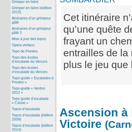
Grimper en Isère
Grimper en Isère (édition
2015)
Cet itinéraire n
Itinéraires d’un grimpeur
gâté
qu’une quête de
Itinéraires d’un grimpeur
gâté 2
frayant un chem
Mise à jour des topos
Opera vertaco
entrailles de l
Topo de Presles
Topo des écoles
plus le jeu que
d’escalade du Vercors
Topo des écoles
d’escalade du Vercors
Topo-guide « Escalades à
Presles »
Topo-guide « Verdon
2022 »
Topo-guide d’escalade
« Céüse »
Ascension à 
Topos d’escalade
Topos d’escalade (édition
Victoire
2009)
(Carn
Topos d’escalade (édition
2014)