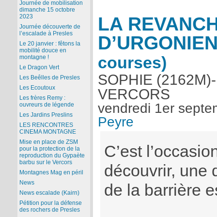
Journée de mobilisation
dimanche 15 octobre
LA REVANC
2023
Journée découverte de
l’escalade à Presles
D’URGONIE
Le 20 janvier : fêtons la
mobilité douce en
courses)
montagne !
Le Dragon Vert
SOPHIE (2162M)
Les Beêlles de Presles
Les Ecoutoux
VERCORS
Les frères Remy :
vendredi 1er sept
ouvreurs de légende
Les Jardins Preslins
Peyre
LES RENCONTRES
CINEMA MONTAGNE
Mise en place de ZSM
C’est l’occasio
pour la protection de la
reproduction du Gypaète
barbu sur le Vercors
découvrir, une 
Montagnes Mag en péril
News
de la barrière e
News escalade (Kairn)
Pétition pour la défense
des rochers de Presles