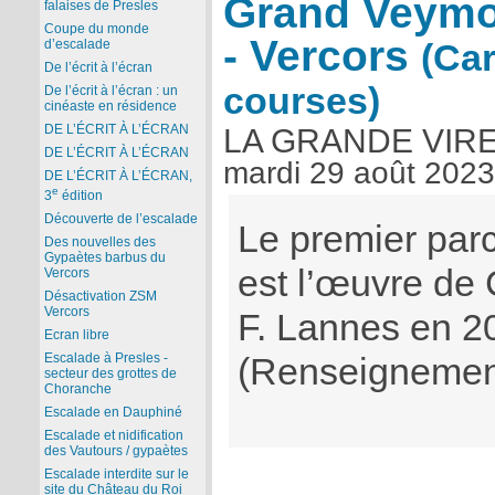
Grand Veymo
falaises de Presles
Coupe du monde
- Vercors
d’escalade
(Ca
De l’écrit à l’écran
courses)
De l’écrit à l’écran : un
cinéaste en résidence
DE L’ÉCRIT À L’ÉCRAN
LA GRANDE VIRE
DE L’ÉCRIT À L’ÉCRAN
mardi 29 août 2023
DE L’ÉCRIT À L’ÉCRAN,
e
3
édition
Découverte de l’escalade
Le premier parc
Des nouvelles des
Gypaètes barbus du
est l’œuvre de 
Vercors
Désactivation ZSM
Vercors
F. Lannes en 2
Ecran libre
Escalade à Presles -
(Renseignement
secteur des grottes de
Choranche
Escalade en Dauphiné
Escalade et nidification
des Vautours / gypaètes
Escalade interdite sur le
site du Château du Roi