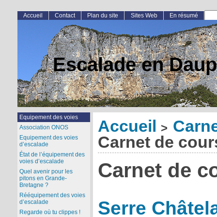
Accueil
Contact
Plan du site
Sites Web
En résumé
Escalade en Daup
Equipement des voies
Accueil
Carne
>
Association ONOS
Carnet de cour
Equipement des voies
d’escalade
État de l’équipement des
voies d’escalade
Carnet de c
Quel avenir pour les
pitons en Grande-
Bretagne ?
Rééquipement des voies
Serre Châtel
d’escalade
Regarde où tu clippes !