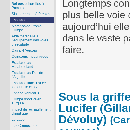
Longtemps con
Soirées culturelles à
Presles
plus belle voie
Stationnement à Presles
Escalade
aujourd’hui ell
A propos de Promo
Grimpe
dans le vaste p
Aide matérielle à
l’équipement des voies
d’escalade
faire.
Camp 4 Vercors
Coinceurs mécaniques
Escalade au
Matabeleland
Escalade au Pas de
l’Aiguille
Escalade libre. Est-ce
toujours le cas ?
Sous la griff
Espace Vertical 3
Grimpe sportive en
Turquie
Lucifer (Gilla
Impact du réchauffement
climatique
Dévoluy)
(Car
Le Labo
Les Connexions