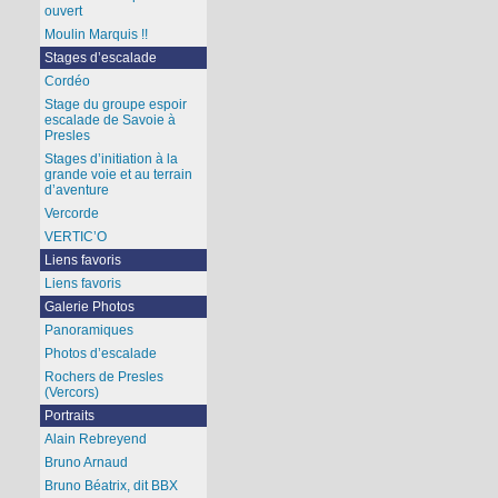
ouvert
Moulin Marquis !!
Stages d’escalade
Cordéo
Stage du groupe espoir
escalade de Savoie à
Presles
Stages d’initiation à la
grande voie et au terrain
d’aventure
Vercorde
VERTIC’O
Liens favoris
Liens favoris
Galerie Photos
Panoramiques
Photos d’escalade
Rochers de Presles
(Vercors)
Portraits
Alain Rebreyend
Bruno Arnaud
Bruno Béatrix, dit BBX