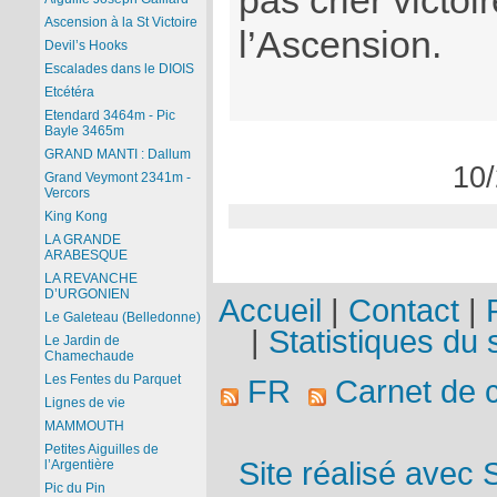
pas crier victoi
Ascension à la St Victoire
l’Ascension.
Devil’s Hooks
Escalades dans le DIOIS
Etcétéra
Etendard 3464m - Pic
Bayle 3465m
GRAND MANTI : Dallum
10/
Grand Veymont 2341m -
Vercors
King Kong
LA GRANDE
ARABESQUE
LA REVANCHE
D’URGONIEN
Accueil
|
Contact
|
Le Galeteau (Belledonne)
|
Statistiques du s
Le Jardin de
Chamechaude
Les Fentes du Parquet
FR
Carnet de 
Lignes de vie
MAMMOUTH
Petites Aiguilles de
Site réalisé avec 
l’Argentière
Pic du Pin