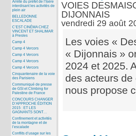
Arrêté du préfet de l’Isère
VOIES DESMAIS
interdisant les activités de
plein air
DIJONNAIS
BELLEDONNE
vendredi 29 août 2
ESCALADE
C’EST CINÉMA CHEZ
VINCENT ET SHALIMAR
à Presles
Les voies « De
Camp 4
Camp 4 Vercors
« Dijonnais » o
Camp 4 Vercors
Camp 4 Vercors
2024 et 2025. 
Camp 4 Vercors
Cinquantenaire de la voie
des acteurs de
des Parisiens
Communiqué de presse
nous propose c
de GSI et Climbing for
Palestine de France
CONCOURS CHANGER
D’APPROCHE ÉDITION
2015 : ET LES
GAGNANTS SONT…
Confinement et activités
de la montagne et de
l’escalade
Conflits d’usage sur les