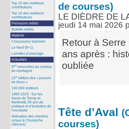
de courses)
Top 10 des meilleurs
contributeurs
Top 10 des meilleurs
LE DIÈDRE DE L
contributeurs
jeudi 14 mai 2026
Prévisions météo
Bulletin météo
Matériel
Retour à Serre
Chaussures Salomon
Le Neuf (8+1)
ans après : hist
Lunettes d’assurage
Actualités
oubliée
es
9
rencontres du cinéma
de montagne
e
22
édition des « joueurs
de blocs »
100 000 visiteurs
1965-2015 : Sur les
traces de Terray et
Martinetti, 50 ans de
pratique et d’évolution de
Tête d’Aval
(
l’escalade
Aliénation des chemins
ruraux à Choranche
courses)
(Vercors)