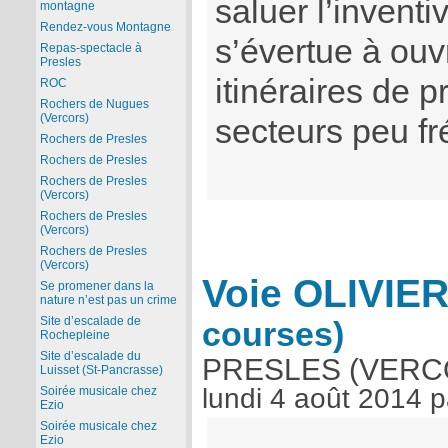
saluer l’inventi
montagne
Rendez-vous Montagne
s’évertue à ouv
Repas-spectacle à
Presles
itinéraires de 
ROC
Rochers de Nugues
(Vercors)
secteurs peu f
Rochers de Presles
Rochers de Presles
Rochers de Presles
(Vercors)
Rochers de Presles
(Vercors)
Rochers de Presles
(Vercors)
Voie OLIVIE
Se promener dans la
nature n’est pas un crime
Site d’escalade de
courses)
Rochepleine
Site d’escalade du
PRESLES (VERC
Luisset (St-Pancrasse)
lundi 4 août 2014
p
Soirée musicale chez
Ezio
Soirée musicale chez
Ezio