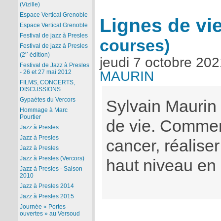
(Vizille)
Espace Vertical Grenoble
Lignes de vi
Espace Vertical Grenoble
Festival de jazz à Presles
courses)
Festival de jazz à Presles
e
(2
édition)
jeudi 7 octobre 202
Festival de Jazz à Presles
MAURIN
- 26 et 27 mai 2012
FILMS, CONCERTS,
DISCUSSIONS
Gypaètes du Vercors
Sylvain Maurin 
Hommage à Marc
Pourtier
de vie. Commen
Jazz à Presles
Jazz à Presles
cancer, réaliser
Jazz à Presles
Jazz à Presles (Vercors)
haut niveau en
Jazz à Presles - Saison
2010
Jazz à Presles 2014
Jazz à Presles 2015
Journée « Portes
ouvertes » au Versoud