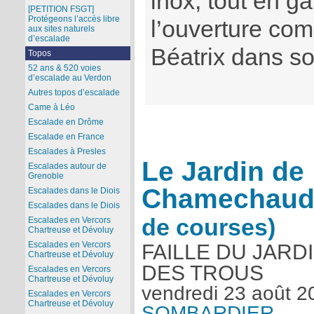
inox, tout en ga
[PETITION FSGT]
Protégeons l’accès libre
l’ouverture com
aux sites naturels
d’escalade
Béatrix dans son
Topos
52 ans & 520 voies
d’escalade au Verdon
Autres topos d’escalade
Came à Léo
Escalade en Drôme
Escalade en France
Escalades à Presles
Le Jardin de
Escalades autour de
Grenoble
Chamechaud
Escalades dans le Diois
Escalades dans le Diois
de courses)
Escalades en Vercors
Chartreuse et Dévoluy
Escalades en Vercors
FAILLE DU JARD
Chartreuse et Dévoluy
DES TROUS
Escalades en Vercors
Chartreuse et Dévoluy
vendredi 23 août 2
Escalades en Vercors
Chartreuse et Dévoluy
SOMBARDIER