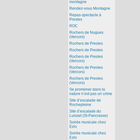
montagne
Rendez-vous Montagne
Repas-spectacle à
Presles
ROC
Rochers de Nugues
(Vercors)
Rochers de Presles
Rochers de Presles
Rochers de Presles
(Vercors)
Rochers de Presles
(Vercors)
Rochers de Presles
(Vercors)
Se promener dans la
nature n’est pas un crime
Site d’escalade de
Rochepleine
Site d’escalade du
Luisset (St-Pancrasse)
Soirée musicale chez
Ezio
Soirée musicale chez
Ezio