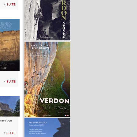
suite
suite
cension
suite