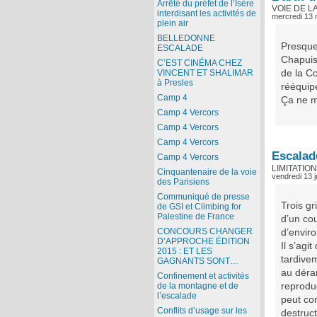
Arrêté du préfet de l’Isère
VOIE DE 
interdisant les activités de
mercredi 13 
plein air
BELLEDONNE
Presque
ESCALADE
Chapuis
C’EST CINÉMA CHEZ
de la Co
VINCENT ET SHALIMAR
à Presles
rééquipé
Camp 4
Ça ne me
Camp 4 Vercors
Camp 4 Vercors
Camp 4 Vercors
Escalad
Camp 4 Vercors
LIMITATIO
Cinquantenaire de la voie
vendredi 13 j
des Parisiens
Communiqué de presse
Trois gr
de GSI et Climbing for
Palestine de France
d’un co
CONCOURS CHANGER
d’enviro
D’APPROCHE ÉDITION
Il s’agi
2015 : ET LES
tardivem
GAGNANTS SONT…
au déra
Confinement et activités
de la montagne et de
reprodu
l’escalade
peut con
Conflits d’usage sur les
destruct