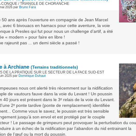
LA CONQUE / TRIANGLE DE CHORANCHE
mai 2026
par
Bruno Fara
 50 ans après l’ouverture en compagnie de Jean Marcel
, avec 6 bivouacs en hamacs pour cette aventure, la voie
nque à Presles qui fut pour nous un challenge d’artif, a été
e « modern » pour faire en libre !
 rajeunit pas ... un demi siècle a passé !
e à Archiane
(Terrains traditionnels)
NS DE LA PRATIQUE SUR LE SECTEUR DE LA FACE SUD-EST
uin 2025
par
Dominique Duhaut
impeuses nous ont alerté très récemment sur la nidification
uple de vautours fauve dans la voie du Levant ! Un poussin
n 40 jours est présent dans le 3ᵉ relais de la voie du Levant.
t d’une 2ᵉ ponte tardive (ponte de remplacement) identifiée
ent... Comme vous le savez, le poussin est très sensible
ngement jusqu’à son envol et est protégé par le couple
cteur ! Le passage de grimpeurs peut provoquer la perturbation du cou
duire à un échec de la nidification par l’abandon du nid entrainant la
ion de l’œuf ou la mort du poussin.