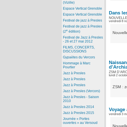
(Vizille)
Espace Vertical Grenoble
Dans le
Espace Vertical Grenoble
NOUVELLE
Festival de jazz à Presles
vendredi 8 
Festival de jazz à Presles
e
(2
édition)
Nouvell
Festival de Jazz à Presles
- 26 et 27 mai 2012
FILMS, CONCERTS,
DISCUSSIONS
Gypaètes du Vercors
Naissan
Hommage à Marc
d’Archi
Pourtier
ZSM D’AR
Jazz à Presles
lundi 2 octob
Jazz à Presles
Jazz à Presles
ZSM : z
Jazz à Presles (Vercors)
Jazz à Presles - Saison
2010
Jazz à Presles 2014
Voyage 
Jazz à Presles 2015
vendredi 3 m
Journée « Portes
ouvertes » au Versoud
Nouvelle