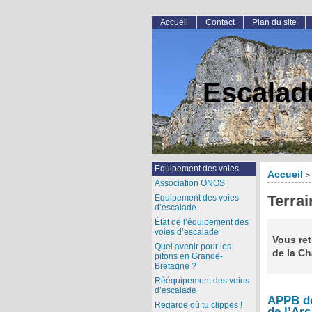
Accueil
Contact
Plan du site
Escalad
Equipement des voies
Accueil
>
Association ONOS
Terrai
Equipement des voies
d’escalade
État de l’équipement des
voies d’escalade
Vous ret
Quel avenir pour les
de la Ch
pitons en Grande-
Bretagne ?
Rééquipement des voies
d’escalade
APPB de
Regarde où tu clippes !
de l’Arc