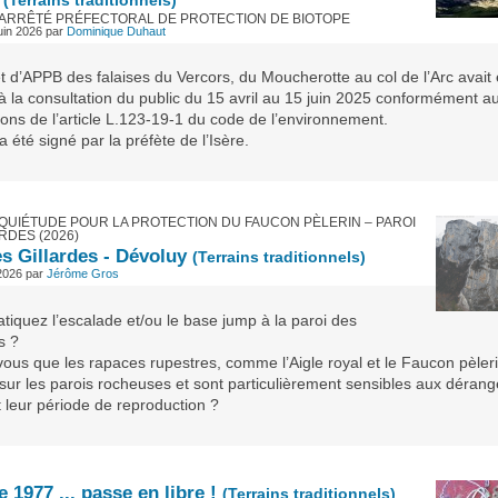
(Terrains traditionnels)
’ARRÊTÉ PRÉFECTORAL DE PROTECTION DE BIOTOPE
uin 2026
par
Dominique Duhaut
t d’APPB des falaises du Vercors, du Moucherotte au col de l’Arc avait 
à la consultation du public du 15 avril au 15 juin 2025 conformément a
ions de l’article L.123-19-1 du code de l’environnement.
 été signé par la préfète de l’Isère.
QUIÉTUDE POUR LA PROTECTION DU FAUCON PÈLERIN – PAROI
RDES (2026)
s Gillardes - Dévoluy
(Terrains traditionnels)
 2026
par
Jérôme Gros
tiquez l’escalade et/ou le base jump à la paroi des
s ?
vous que les rapaces rupestres, comme l’Aigle royal et le Faucon pèleri
 sur les parois rocheuses et sont particulièrement sensibles aux déran
 leur période de reproduction ?
de 1977 ... passe en libre !
(Terrains traditionnels)