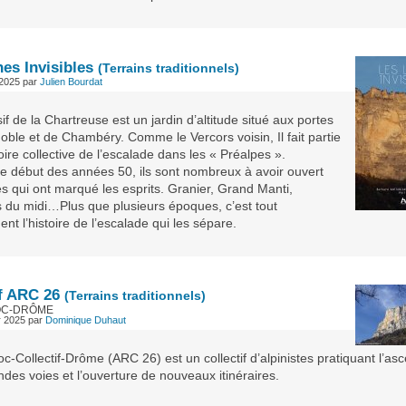
es Invisibles
(Terrains traditionnels)
 2025
par
Julien Bourdat
f de la Chartreuse est un jardin d’altitude situé aux portes
ble et de Chambéry. Comme le Vercors voisin, Il fait partie
toire collective de l’escalade dans les « Préalpes ».
le début des années 50, ils sont nombreux à avoir ouvert
s qui ont marqué les esprits. Granier, Grand Manti,
 du midi…Plus que plusieurs époques, c’est tout
t l’histoire de l’escalade qui les sépare.
if ARC 26
(Terrains traditionnels)
OC-DRÔME
er 2025
par
Dominique Duhaut
oc-Collectif-Drôme (ARC 26) est un collectif d’alpinistes pratiquant l’as
des voies et l’ouverture de nouveaux itinéraires.