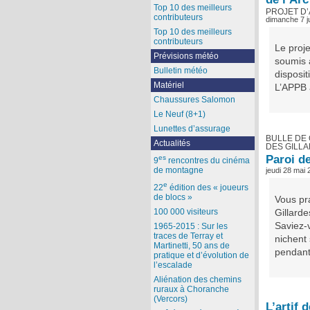
Top 10 des meilleurs
PROJET D
contributeurs
dimanche 7 j
Top 10 des meilleurs
contributeurs
Le proje
Prévisions météo
soumis 
Bulletin météo
disposit
Matériel
L’APPB a
Chaussures Salomon
Le Neuf (8+1)
Lunettes d’assurage
BULLE DE 
Actualités
DES GILLA
Paroi de
es
9
rencontres du cinéma
de montagne
jeudi 28 mai
e
22
édition des « joueurs
de blocs »
Vous pra
100 000 visiteurs
Gillarde
Saviez-
1965-2015 : Sur les
traces de Terray et
nichent
Martinetti, 50 ans de
pendant
pratique et d’évolution de
l’escalade
Aliénation des chemins
ruraux à Choranche
(Vercors)
L’artif 