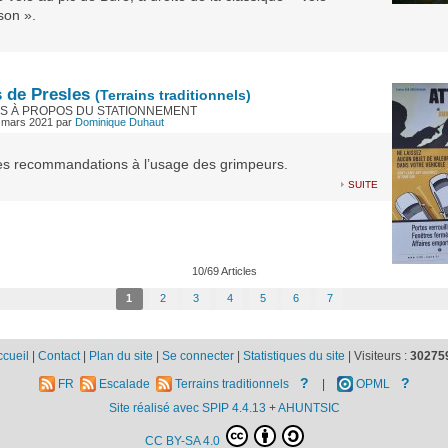
on ».
 de Presles
(Terrains traditionnels)
S À PROPOS DU STATIONNEMENT
 mars 2021
par
Dominique Duhaut
s recommandations à l’usage des grimpeurs.
suite
10/69 Articles
1
2
3
4
5
6
7
ccueil
|
Contact
|
Plan du site
|
Se connecter
|
Statistiques du site
|
Visiteurs :
30275
?
?
FR
Escalade
Terrains traditionnels
|
OPML
Site réalisé avec SPIP 4.4.13
+
AHUNTSIC
CC BY-SA 4.0