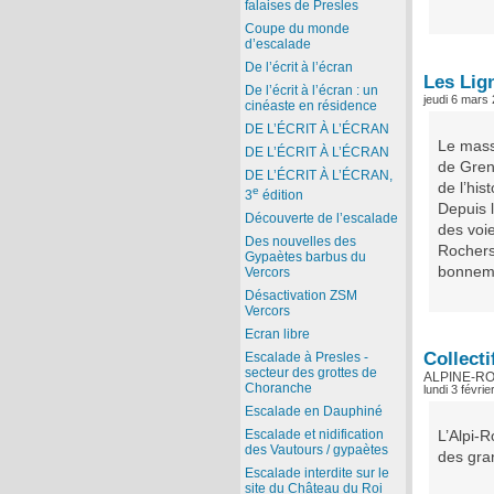
falaises de Presles
Coupe du monde
d’escalade
De l’écrit à l’écran
Les Lign
De l’écrit à l’écran : un
jeudi 6 mars
cinéaste en résidence
DE L’ÉCRIT À L’ÉCRAN
Le massi
DE L’ÉCRIT À L’ÉCRAN
de Greno
DE L’ÉCRIT À L’ÉCRAN,
de l’his
e
3
édition
Depuis 
Découverte de l’escalade
des voie
Des nouvelles des
Rochers
Gypaètes barbus du
bonnemen
Vercors
Désactivation ZSM
Vercors
Ecran libre
Collect
Escalade à Presles -
secteur des grottes de
ALPINE-R
Choranche
lundi 3 févri
Escalade en Dauphiné
Escalade et nidification
L’Alpi-R
des Vautours / gypaètes
des gran
Escalade interdite sur le
site du Château du Roi