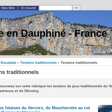
Sites Web
En résumé
e en Dauphiné - France
Escalade
Terrains traditionnels
Terrains traditionnels
>
>
ns traditionnels
rouverez sur cette rubrique les terrains de jeux traditionnels du V
artreuse et du Dévoluy.
s falaises du Vercors, du Moucherotte au col