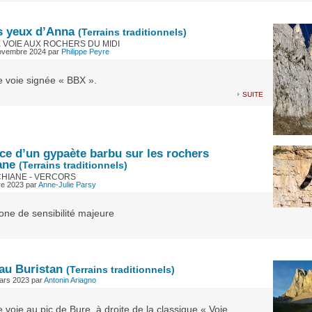
s yeux d’Anna
(Terrains traditionnels)
 VOIE AUX ROCHERS DU MIDI
novembre 2024
par
Philippe Peyre
e voie signée « BBX ».
suite
ce d’un gypaète barbu sur les rochers
ane
(Terrains traditionnels)
CHIANE - VERCORS
re 2023
par
Anne-Julie Parsy
one de sensibilité majeure
au Buristan
(Terrains traditionnels)
ars 2023
par
Antonin Ariagno
 voie au pic de Bure, à droite de la classique « Voie