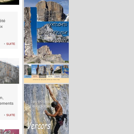
été
ux
suite
n,
gements
suite