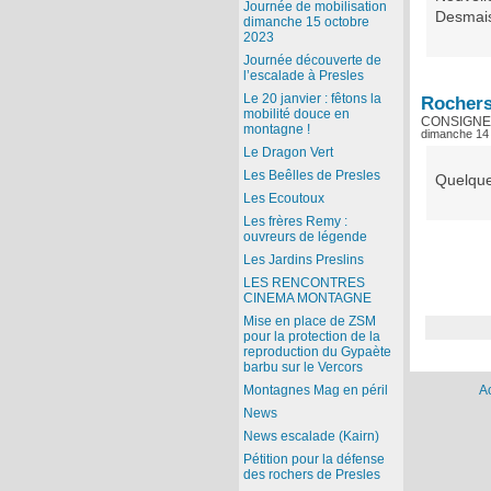
Journée de mobilisation
Desmais
dimanche 15 octobre
2023
Journée découverte de
l’escalade à Presles
Le 20 janvier : fêtons la
Rochers
mobilité douce en
CONSIGNE
montagne !
dimanche 14
Le Dragon Vert
Les Beêlles de Presles
Quelque
Les Ecoutoux
Les frères Remy :
ouvreurs de légende
Les Jardins Preslins
LES RENCONTRES
CINEMA MONTAGNE
Mise en place de ZSM
pour la protection de la
reproduction du Gypaète
barbu sur le Vercors
A
Montagnes Mag en péril
News
News escalade (Kairn)
Pétition pour la défense
des rochers de Presles